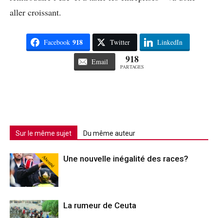
aller croissant.
918
Facebook
Twitter
LinkedIn
918
Email
PARTAGES
Sur le même sujet
Du même auteur
Abonné
Une nouvelle inégalité des races?
La rumeur de Ceuta