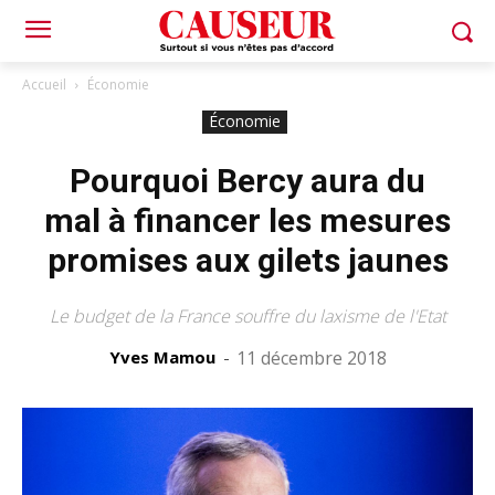
Accueil
Économie
Économie
Pourquoi Bercy aura du
mal à financer les mesures
promises aux gilets jaunes
Le budget de la France souffre du laxisme de l'Etat
Yves Mamou
-
11 décembre 2018