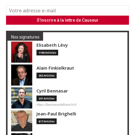
Nos signatures
Elisabeth Lévy
1190 Articles
Alain Finkielkraut
202 Articles
Cyril Bennasar
231 Articles
https://bennasarlaffranchi.fr
Jean-Paul Brighelli
817 Articles