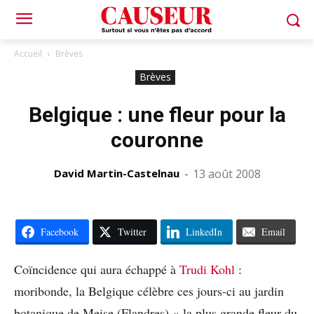
Accueil
Brèves
Brèves
Belgique : une fleur pour la
couronne
David Martin-Castelnau
-
13 août 2008
Facebook
Twitter
LinkedIn
Email
Coïncidence qui aura échappé à
Trudi Kohl
:
moribonde, la Belgique célèbre ces jours-ci au jardin
botanique de Meise (Flandres) « la plus grande fleur du