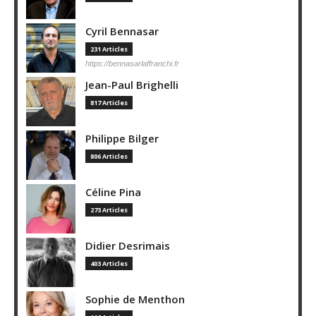
Cyril Bennasar
231 Articles
https://bennasarlaffranchi.fr
Jean-Paul Brighelli
817 Articles
Philippe Bilger
806 Articles
Céline Pina
273 Articles
Didier Desrimais
403 Articles
Sophie de Menthon