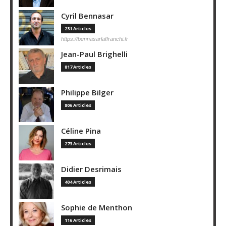
Cyril Bennasar
231 Articles
https://bennasarlaffranchi.fr
Jean-Paul Brighelli
817 Articles
Philippe Bilger
806 Articles
Céline Pina
273 Articles
Didier Desrimais
404 Articles
Sophie de Menthon
116 Articles