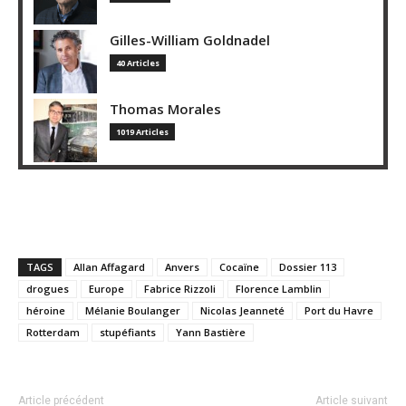
Gilles-William Goldnadel
40 Articles
Thomas Morales
1019 Articles
TAGS
Allan Affagard
Anvers
Cocaïne
Dossier 113
drogues
Europe
Fabrice Rizzoli
Florence Lamblin
héroine
Mélanie Boulanger
Nicolas Jeanneté
Port du Havre
Rotterdam
stupéfiants
Yann Bastière
Article précédent
Article suivant