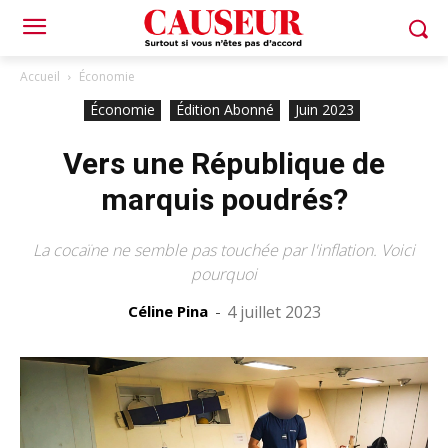
Accueil
Économie
Économie
Édition Abonné
Juin 2023
Vers une République de
marquis poudrés?
La cocaïne ne semble pas touchée par l'inflation. Voici
pourquoi
Céline Pina
-
4 juillet 2023