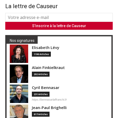
La lettre de Causeur
Nos signatures
Elisabeth Lévy
1190 Articles
Alain Finkielkraut
202 Articles
Cyril Bennasar
231 Articles
https://bennasarlaffranchi.fr
Jean-Paul Brighelli
817 Articles