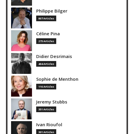
Philippe Bilger
807 Articles
Céline Pina
273 Articles
Didier Desrimais
404 Articles
Sophie de Menthon
116 Articles
Jeremy Stubbs
351 Articles
Ivan Rioufol
301 Articles