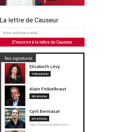
La lettre de Causeur
Nos signatures
Elisabeth Lévy
1190 Articles
Alain Finkielkraut
202 Articles
Cyril Bennasar
231 Articles
https://bennasarlaffranchi.fr