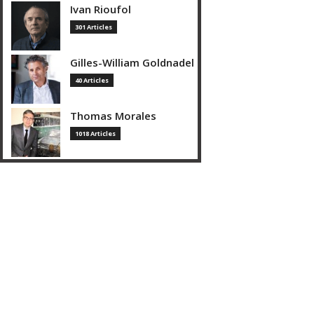
Ivan Rioufol
301 Articles
Gilles-William Goldnadel
40 Articles
Thomas Morales
1018 Articles