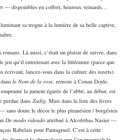
art — disponibles en coffret, heureux veinards…
lluminant sa trogne à la lumière de sa belle captive,
naître.
 romans. Là aussi, c’était un plaisir de suivre, dans
e jeu qu’il entretenait avec la littérature (parce que
n écrivant, lancez-vous dans la culture des navets).
» dans
le Nom de la rose
, renvoie à Conan Doyle.
a emprunté la jument égarée de l’abbé, au début, est
ne perdue dans
Zadig
. Mais dans la liste des livres
 — sans doute le décor le plus piranésien / borgésien
 un
De modo ridendo
attribué à Alcofribas Nasier —
ois Rabelais pour Pantagruel. C’est à cette
 les livres et la chronologie que l’on reconnaît le