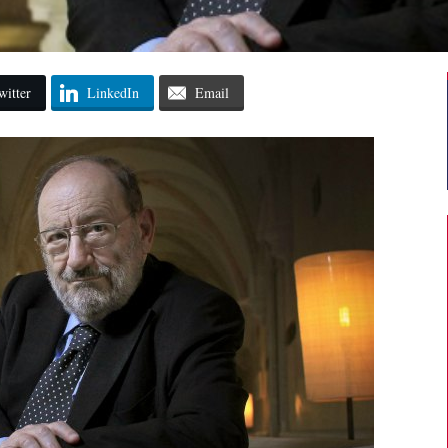
witter
LinkedIn
Email