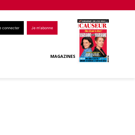
e connecter
Je m'abonne
MAGAZINES