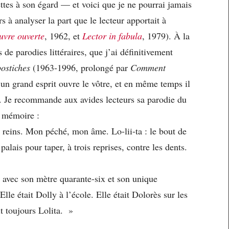
ettes à son égard — et voici que je ne pourrai jamais
s à analyser la part que le lecteur apportait à
uvre ouverte
, 1962, et
Lector in fabula
, 1979). À la
de parodies littéraires, que j’ai définitivement
postiches
(1963-1996, prolongé par
Comment
 un grand esprit ouvre le vôtre, et en même temps il
ser. Je recommande aux avides lecteurs sa parodie du
 mémoire :
 reins. Mon péché, mon âme. Lo-lii-ta : le bout de
 palais pour taper, à trois reprises, contre les dents.
 avec son mètre quarante-six et son unique
Elle était Dolly à l’école. Elle était Dolorès sur les
it toujours Lolita. »