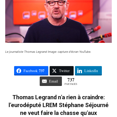
Le journaliste Thomas Legrand Image: capture d'écran YouTube.
737
Facebook
Twitter
LinkedIn
737
Email
PARTAGES
Thomas Legrand n’a rien à craindre:
l’eurodéputé LREM Stéphane Séjourné
ne veut faire la chasse qu’aux