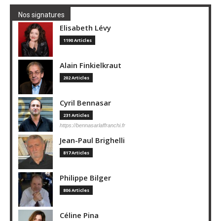
Nos signatures
Elisabeth Lévy
1190 Articles
Alain Finkielkraut
202 Articles
Cyril Bennasar
231 Articles
https://bennasarlaffranchi.fr
Jean-Paul Brighelli
817 Articles
Philippe Bilger
806 Articles
Céline Pina