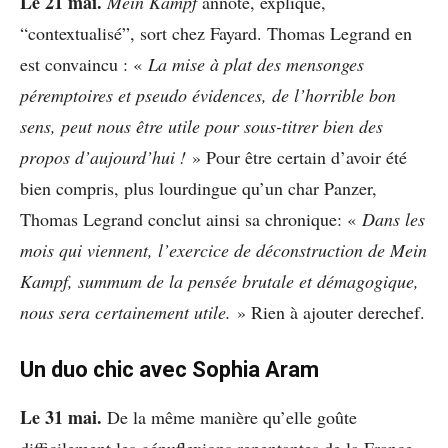
Le 21 mai.
Mein Kampf
annoté, expliqué,
“contextualisé”, sort chez Fayard. Thomas Legrand en
est convaincu : «
La mise à plat des mensonges
péremptoires et pseudo évidences, de l’horrible bon
sens, peut nous être utile pour sous-titrer bien des
propos d’aujourd’hui !
» Pour être certain d’avoir été
bien compris, plus lourdingue qu’un char Panzer,
Thomas Legrand conclut ainsi sa chronique: «
Dans les
mois qui viennent, l’exercice de déconstruction de Mein
Kampf, summum de la pensée brutale et démagogique,
nous sera certainement utile.
» Rien à ajouter derechef.
Un duo chic avec Sophia Aram
Le 31 mai.
De la même manière qu’elle goûte
difficilement les génuflexions repentantes de la France