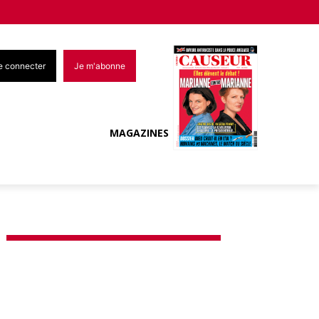
e connecter
Je m'abonne
MAGAZINES