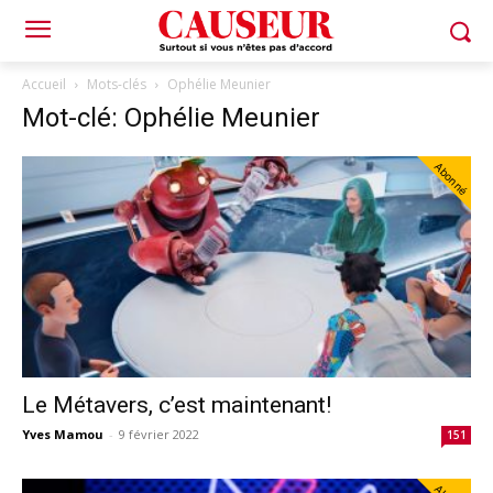
Accueil
Mots-clés
Ophélie Meunier
Mot-clé: Ophélie Meunier
Abonné
Le Métavers, c’est maintenant!
Yves Mamou
-
9 février 2022
151