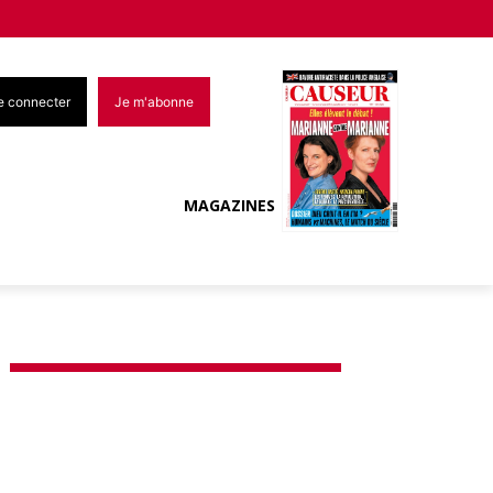
e connecter
Je m'abonne
MAGAZINES