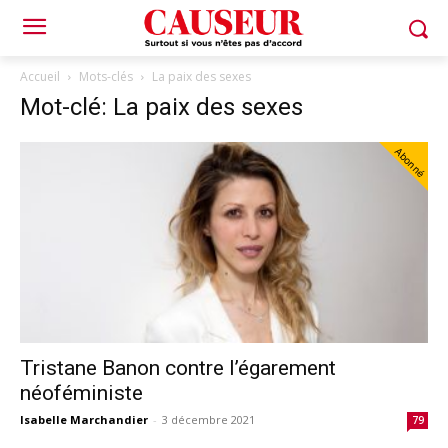
Accueil
Mots-clés
La paix des sexes
Mot-clé: La paix des sexes
Abonné
Tristane Banon contre l’égarement
néoféministe
Isabelle Marchandier
-
3 décembre 2021
79