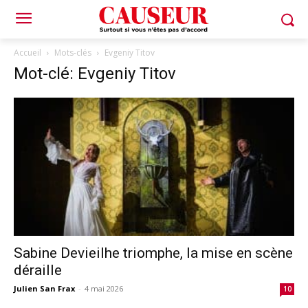
Accueil
Mots-clés
Evgeniy Titov
Mot-clé: Evgeniy Titov
Sabine Devieilhe triomphe, la mise en scène
déraille
Julien San Frax
-
4 mai 2026
10