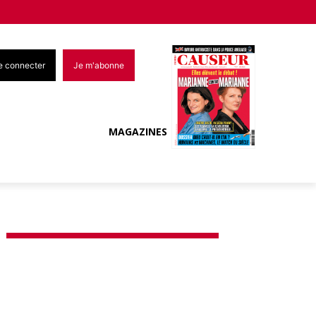
e connecter
Je m'abonne
MAGAZINES