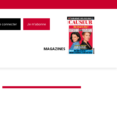
e connecter
Je m'abonne
MAGAZINES