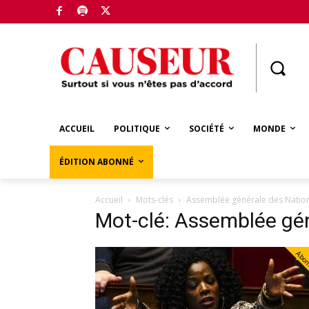
Boutique
ACCUEIL
POLITIQUE
SOCIÉTÉ
MONDE
ÉDITION ABONNÉ
Accueil
Mots-clés
Assemblée générale des Nation
Mot-clé: Assemblée gén
Abo