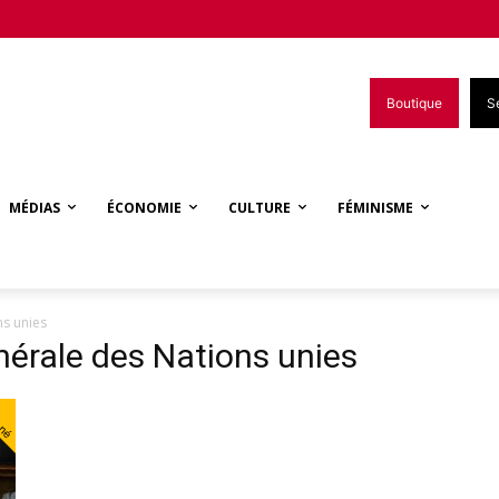
Boutique
S
MÉDIAS
ÉCONOMIE
CULTURE
FÉMINISME
s unies
érale des Nations unies
nné