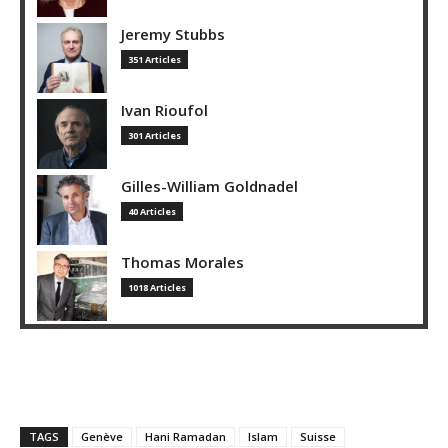
Jeremy Stubbs
351 Articles
Ivan Rioufol
301 Articles
Gilles-William Goldnadel
40 Articles
Thomas Morales
1018 Articles
TAGS
Genève
Hani Ramadan
Islam
Suisse