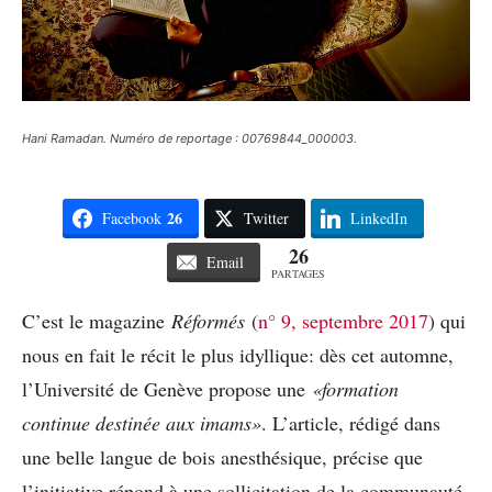
Hani Ramadan. Numéro de reportage : 00769844_000003.
26
Facebook
Twitter
LinkedIn
26
Email
PARTAGES
C’est le magazine
Réformés
(
n° 9, septembre 2017
) qui
nous en fait le récit le plus idyllique: dès cet automne,
l’Université de Genève propose une
«formation
continue destinée aux imams»
. L’article, rédigé dans
une belle langue de bois anesthésique, précise que
l’initiative répond à une sollicitation de la communauté