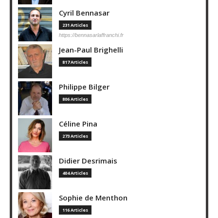
Cyril Bennasar
231 Articles
https://bennasarlaffranchi.fr
Jean-Paul Brighelli
817 Articles
Philippe Bilger
806 Articles
Céline Pina
273 Articles
Didier Desrimais
404 Articles
Sophie de Menthon
116 Articles