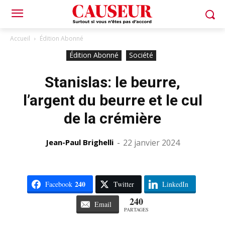
Accueil
Édition Abonné
Édition Abonné
Société
Stanislas: le beurre,
l’argent du beurre et le cul
de la crémière
Jean-Paul Brighelli
-
22 janvier 2024
240
Facebook
Twitter
LinkedIn
240
Email
PARTAGES