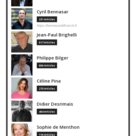
Cyril Bennasar
231 Articles
https://bennasarlaffranchi.fr
Jean-Paul Brighelli
817 Articles
Philippe Bilger
806 Articles
Céline Pina
273 Articles
Didier Desrimais
404 Articles
Sophie de Menthon
116 Articles