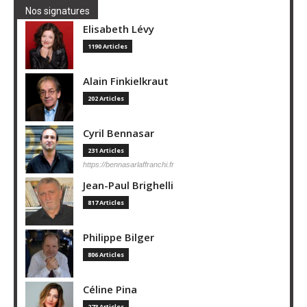
Nos signatures
Elisabeth Lévy
1190 Articles
Alain Finkielkraut
202 Articles
Cyril Bennasar
231 Articles
https://bennasarlaffranchi.fr
Jean-Paul Brighelli
817 Articles
Philippe Bilger
806 Articles
Céline Pina
273 Articles