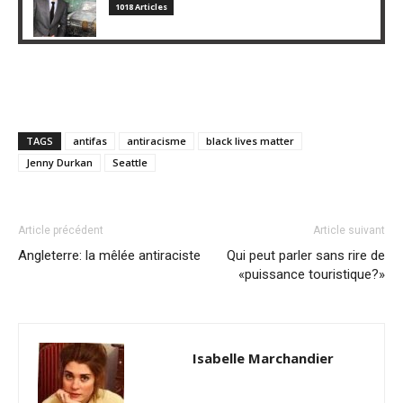
1018 Articles
TAGS
antifas
antiracisme
black lives matter
Jenny Durkan
Seattle
Article précédent
Article suivant
Angleterre: la mêlée antiraciste
Qui peut parler sans rire de
«puissance touristique?»
Isabelle Marchandier