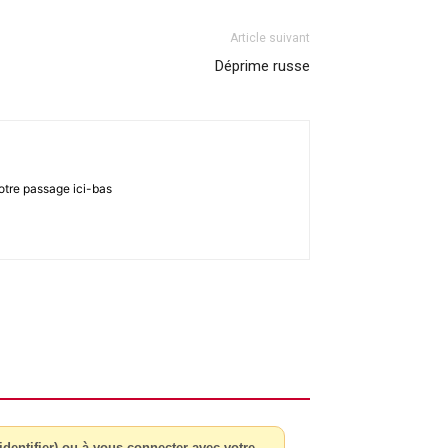
Article suivant
Déprime russe
notre passage ici-bas
dentifier) ou à vous connecter avec votre