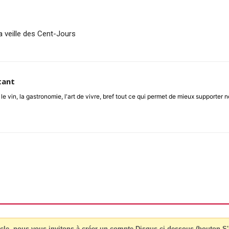
 veille des Cent-Jours
tant
le vin, la gastronomie, l'art de vivre, bref tout ce qui permet de mieux supporter 
cle, nous vous invitons à créer un compte Disqus ci-dessous (bouton S'i