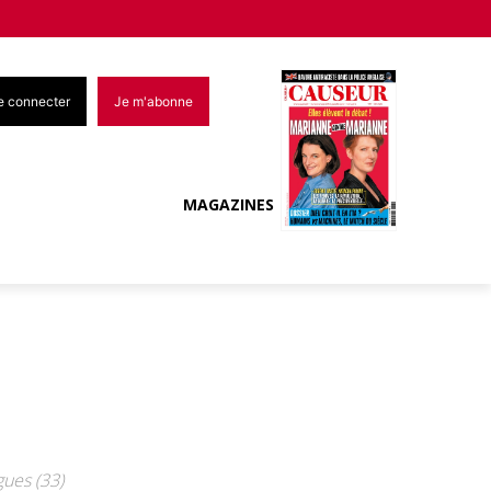
e connecter
Je m'abonne
MAGAZINES
gues (33)