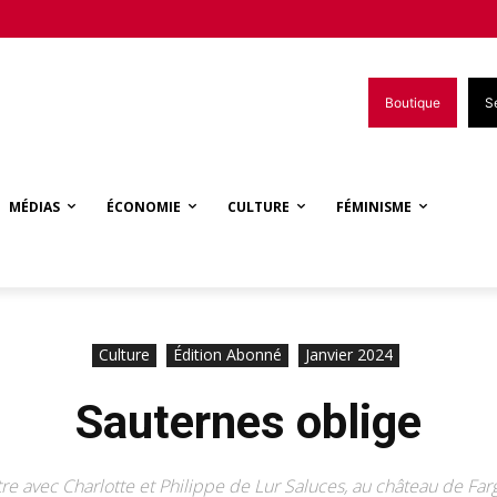
Boutique
S
MÉDIAS
ÉCONOMIE
CULTURE
FÉMINISME
Culture
Édition Abonné
Janvier 2024
Sauternes oblige
e avec Charlotte et Philippe de Lur Saluces, au château de Far