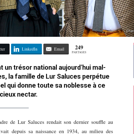
Char
249
ter
LinkedIn
Email
PARTAGES
 un trésor national aujourd’hui mal-
s, la famille de Lur Saluces perpétue
nel qui donne toute sa noblesse à ce
cieux nectar.
dre de Lur Saluces rendait son dernier souffle au
ivait depuis sa naissance en 1934, au milieu des