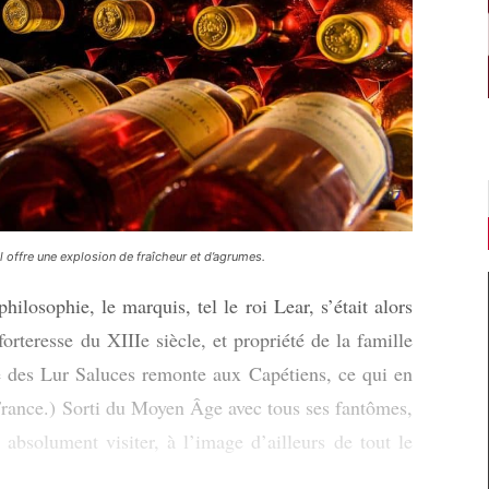
l offre une explosion de fraîcheur et d’agrumes.
ilosophie, le marquis, tel le roi Lear, s’était alors
orteresse du XIIIe siècle, et propriété de la famille
 des Lur Saluces remonte aux Capétiens, ce qui en
e France.) Sorti du Moyen Âge avec tous ses fantômes,
 absolument visiter, à l’image d’ailleurs de tout le