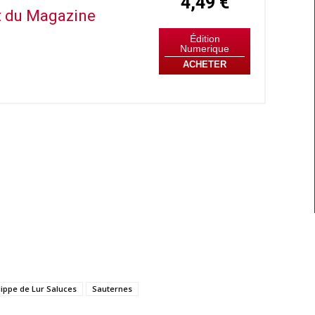
4,49 €
it du Magazine
Édition
Numerique
ACHETER
lippe de Lur Saluces
Sauternes