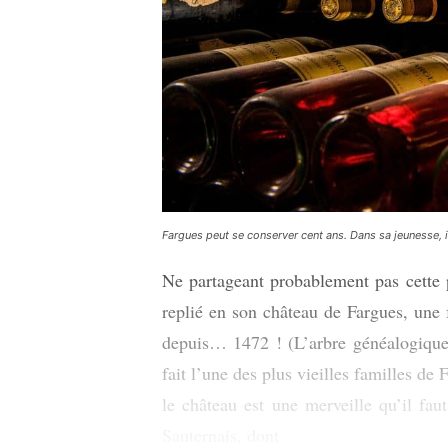
Fargues peut se conserver cent ans. Dans sa jeunesse, i
Ne partageant probablement pas cette ph
replié en son château de Fargues, une f
depuis… 1472 ! (L’arbre généalogique
fait l’une des plus vieilles familles d
le château est une merveille qu’il faut
Sauternais, dont