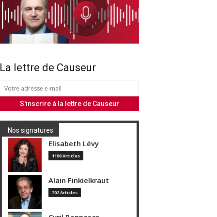
La lettre de Causeur
Nos signatures
Elisabeth Lévy
1190 Articles
Alain Finkielkraut
202 Articles