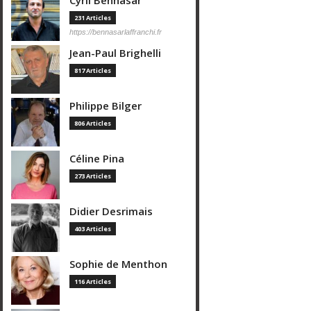
Cyril Bennasar
231 Articles
https://bennasarlaffranchi.fr
Jean-Paul Brighelli
817 Articles
Philippe Bilger
806 Articles
Céline Pina
273 Articles
Didier Desrimais
403 Articles
Sophie de Menthon
116 Articles