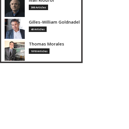
Ivan Rioufol
300 Articles
Gilles-William Goldnadel
40 Articles
Thomas Morales
1018 Articles