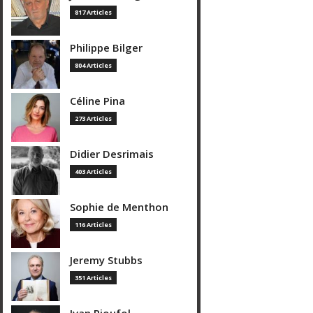
817 Articles
Philippe Bilger
804 Articles
Céline Pina
273 Articles
Didier Desrimais
403 Articles
Sophie de Menthon
116 Articles
Jeremy Stubbs
351 Articles