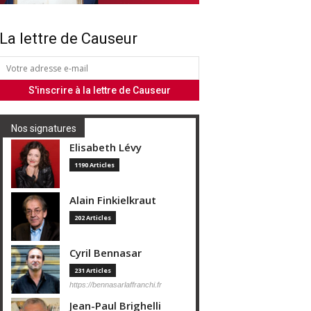
La lettre de Causeur
Nos signatures
Elisabeth Lévy
1190 Articles
Alain Finkielkraut
202 Articles
Cyril Bennasar
231 Articles
https://bennasarlaffranchi.fr
Jean-Paul Brighelli