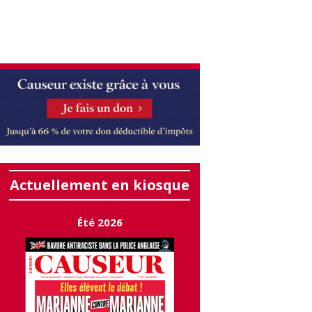
Actuellement en kiosque
Été 2026