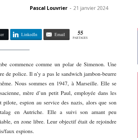
Pascal Louvrier
-
21 janvier 2024
55
ter
LinkedIn
Email
PARTAGES
mbe commence comme un polar de Simenon. Une
e de police. Il n’y a pas le sandwich jambon-beurre
a même. Nous sommes en 1947, à Marseille. Elle se
acienne, mère d’un petit Paul, employée dans les
 pilote, espion au service des nazis, alors que son
talag en Autriche. Elle a suivi son amant peu
ble, en zone libre. Leur objectif était de rejoindre
is/faux espions.