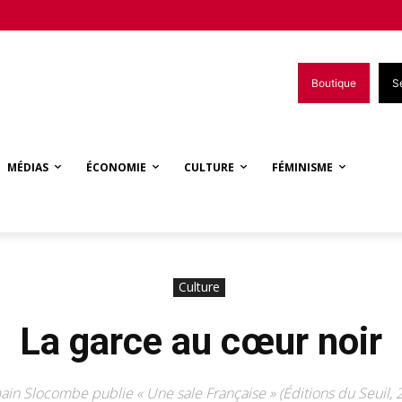
Boutique
S
MÉDIAS
ÉCONOMIE
CULTURE
FÉMINISME
Culture
La garce au cœur noir
in Slocombe publie « Une sale Française » (Éditions du Seuil, 