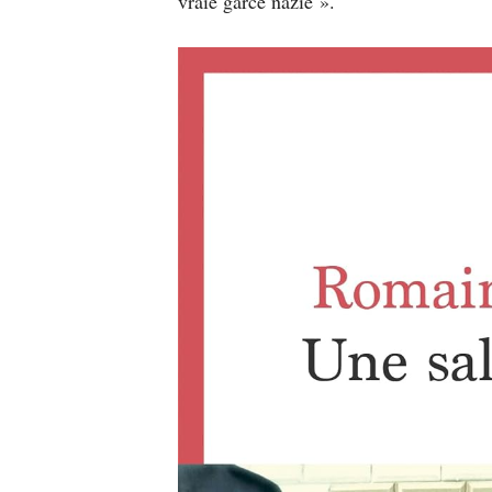
vraie garce nazie ».