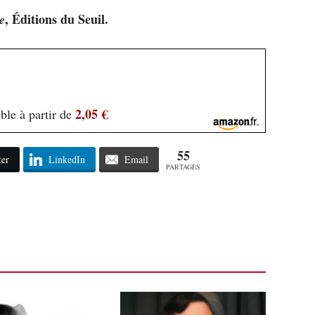
, Éditions du Seuil.
e
2,05 €
ble à partir de
55
ter
LinkedIn
Email
PARTAGES