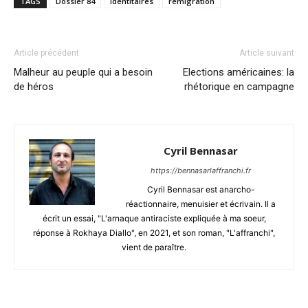
TAGS
Dossier 84
Identitaires
remigration
Article précédent
Article suivant
Malheur au peuple qui a besoin
Elections américaines: la
de héros
rhétorique en campagne
Cyril Bennasar
https://bennasarlaffranchi.fr
Cyril Bennasar est anarcho-
réactionnaire, menuisier et écrivain. Il a
écrit un essai, "L'arnaque antiraciste expliquée à ma soeur,
réponse à Rokhaya Diallo", en 2021, et son roman, "L'affranchi",
vient de paraître.