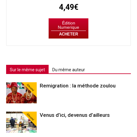
4,49€
Édition
Numerique
ACHETER
Sur le même sujet
Du même auteur
Abonné
Remigration : la méthode zoulou
Abonné
Venus d’ici, devenus d’ailleurs