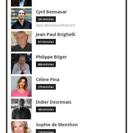
Cyril Bennasar
231 Articles
https://bennasarlaffranchi.fr
Jean-Paul Brighelli
817 Articles
Philippe Bilger
806 Articles
Céline Pina
273 Articles
Didier Desrimais
403 Articles
Sophie de Menthon
116 Articles