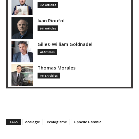
351 Articles
Ivan Rioufol
301 Articles
Gilles-William Goldnadel
40 Articles
Thomas Morales
1018 Articles
TAGS
ecologie
écologisme
Ophélie Damblé