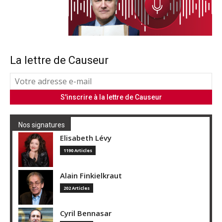
La lettre de Causeur
Nos signatures
Elisabeth Lévy
1190 Articles
Alain Finkielkraut
202 Articles
Cyril Bennasar