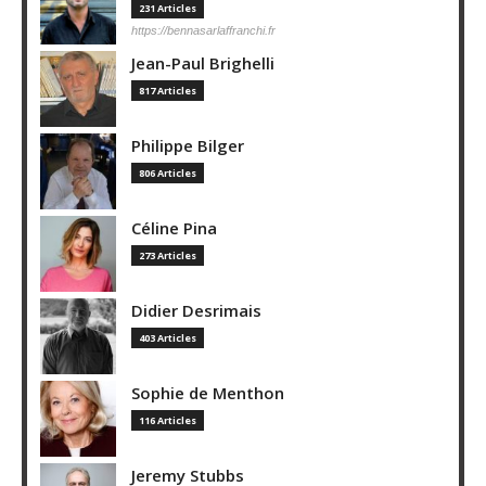
231 Articles
https://bennasarlaffranchi.fr
Jean-Paul Brighelli
817 Articles
Philippe Bilger
806 Articles
Céline Pina
273 Articles
Didier Desrimais
403 Articles
Sophie de Menthon
116 Articles
Jeremy Stubbs