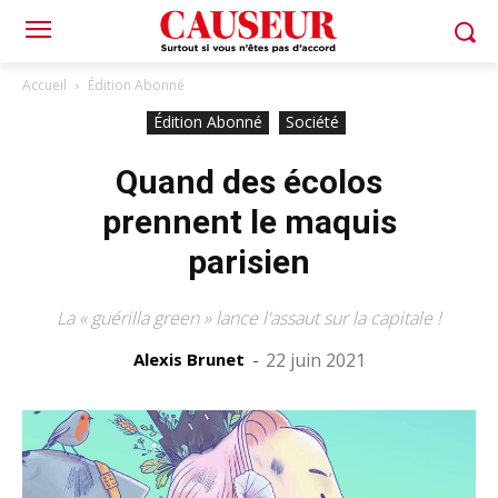
Accueil
Édition Abonné
Édition Abonné
Société
Quand des écolos
prennent le maquis
parisien
La « guérilla green » lance l'assaut sur la capitale !
Alexis Brunet
-
22 juin 2021