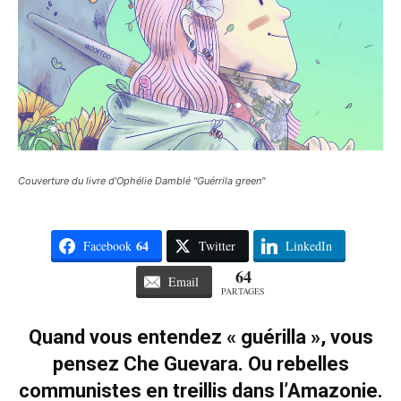
Couverture du livre d'Ophélie Damblé "Guérrila green"
64
Facebook
Twitter
LinkedIn
64
Email
PARTAGES
Quand vous entendez « guérilla », vous
pensez Che Guevara. Ou rebelles
communistes en treillis dans l’Amazonie.