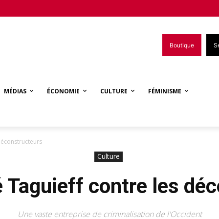
Boutique
S
MÉDIAS
ÉCONOMIE
CULTURE
FÉMINISME
déconstructeurs
Culture
 Taguieff contre les dé
Une vaste entreprise de criminalisation de l'Occident