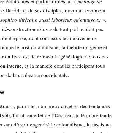
s éclairantes et parfois drôles au «
mélange de
e Derrida et de ses disciples, montrant comment
osophico-littéraire aussi laborieux qu’ennuyeux
».
 dé-constructionnistes » de tout poil ne doit pas
eur entreprise, dont sont issus les mouvements
 comme le post-colonialisme, la théorie du genre et
r du livre est de retracer la généalogie de tous ces
n interne, et la manière dont ils participent tous
n de la civilisation occidentale.
me
Strauss, parmi les nombreux ancêtres des tendances
1950, faisait en effet de l’Occident judéo-chrétien le
usant d’avoir engendré le colonialisme, le fascisme