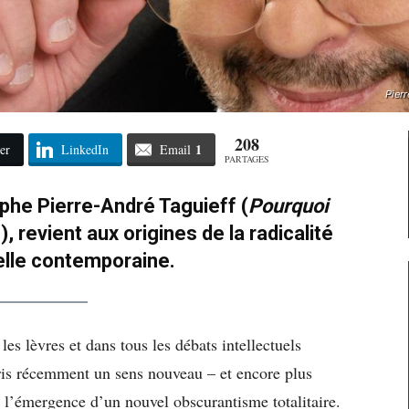
Pier
208
1
er
LinkedIn
Email
PARTAGES
ophe Pierre-André Taguieff (
Pourquoi
, revient aux origines de la radicalité
uelle contemporaine.
les lèvres et dans tous les débats intellectuels
pris récemment un sens nouveau – et encore plus
it l’émergence d’un nouvel obscurantisme totalitaire.