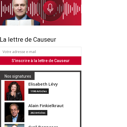
La lettre de Causeur
Nos signatures
Elisabeth Lévy
1190 Articles
Alain Finkielkraut
202 Articles