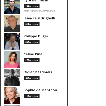
Cyril Bennasar
231 Articles
https://bennasarlaffranchi.fr
Jean-Paul Brighelli
817 Articles
Philippe Bilger
806 Articles
Céline Pina
273 Articles
Didier Desrimais
403 Articles
Sophie de Menthon
116 Articles