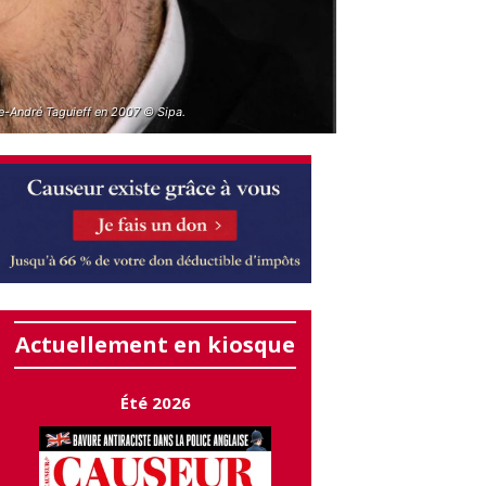
re-André Taguieff en 2007 © Sipa.
Actuellement en kiosque
Été 2026