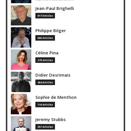
Jean-Paul Brighelli
817 Articles
Philippe Bilger
806 Articles
Céline Pina
273 Articles
Didier Desrimais
404 Articles
Sophie de Menthon
116 Articles
Jeremy Stubbs
351 Articles