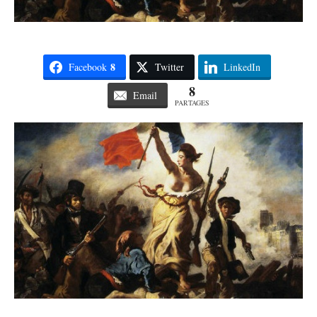
8
Facebook
Twitter
LinkedIn
8
Email
PARTAGES