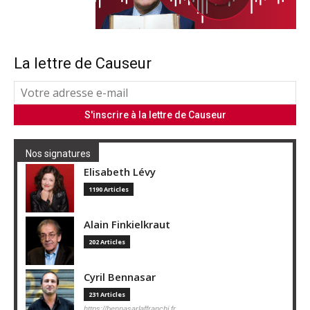
La lettre de Causeur
Nos signatures
Elisabeth Lévy
1190 Articles
Alain Finkielkraut
202 Articles
Cyril Bennasar
231 Articles
https://bennasarlaffranchi.fr