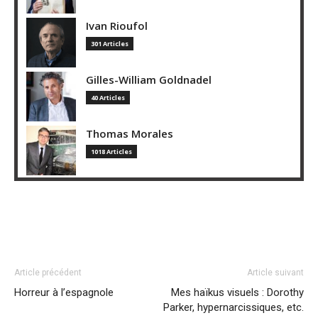
Ivan Rioufol
301 Articles
Gilles-William Goldnadel
40 Articles
Thomas Morales
1018 Articles
Article précédent
Article suivant
Horreur à l’espagnole
Mes haïkus visuels : Dorothy
Parker, hypernarcissiques, etc.