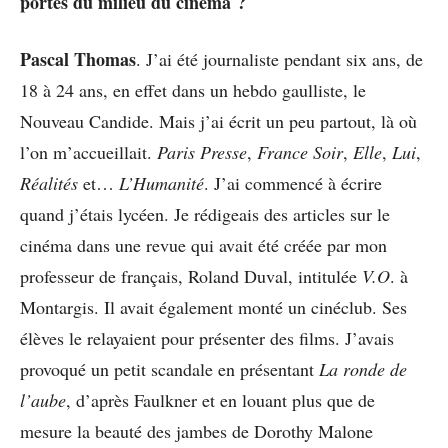
portes du milieu du cinéma ?
Pascal Thomas
. J’ai été journaliste pendant six ans, de
18 à 24 ans, en effet dans un hebdo gaulliste, le
Nouveau Candide. Mais j’ai écrit un peu partout, là où
l’on m’accueillait.
Paris Presse
,
France Soir
,
Elle
,
Lui
,
Réalités
et…
L’Humanité
. J’ai commencé à écrire
quand j’étais lycéen. Je rédigeais des articles sur le
cinéma dans une revue qui avait été créée par mon
professeur de français, Roland Duval, intitulée
V.O
. à
Montargis. Il avait également monté un cinéclub. Ses
élèves le relayaient pour présenter des films. J’avais
provoqué un petit scandale en présentant
La ronde de
l’aube
, d’après Faulkner et en louant plus que de
mesure la beauté des jambes de Dorothy Malone