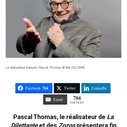
Le réalisateur français Pascal Thomas © BALTEL/SIPA
704
Facebook
Twitter
LinkedIn
704
Email
PARTAGES
Pascal Thomas, le réalisateur de
La
Dilettante
et des
Zozos
présentera fin