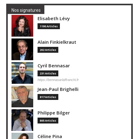
Nos signatures
Elisabeth Lévy
1190 Articles
Alain Finkielkraut
202 Articles
Cyril Bennasar
231 Articles
https://bennasarlaffranchi.fr
Jean-Paul Brighelli
817 Articles
Philippe Bilger
805 Articles
Céline Pina