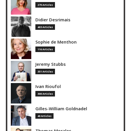
273 Articles
Didier Desrimais
403 Articles
Sophie de Menthon
116 Articles
Jeremy Stubbs
351 Articles
Ivan Rioufol
300 Articles
Gilles-William Goldnadel
40 Articles
Thomas Morales