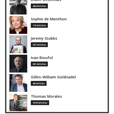
404 Articles
Sophie de Menthon
116 Articles
Jeremy Stubbs
351 Articles
Ivan Rioufol
301 Articles
Gilles-William Goldnadel
40 Articles
Thomas Morales
1018 Articles