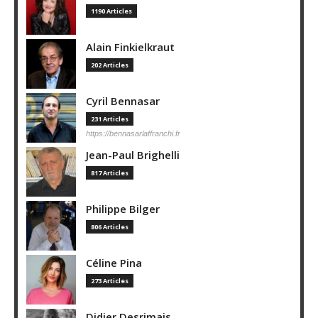
1190 Articles
Alain Finkielkraut
202 Articles
Cyril Bennasar
231 Articles
https://bennasarlaffranchi.fr
Jean-Paul Brighelli
817 Articles
Philippe Bilger
806 Articles
Céline Pina
273 Articles
Didier Desrimais