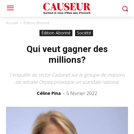
Accueil
Édition Abonné
Édition Abonné
Société
Qui veut gagner des
millions?
L’enquête de Victor Castanet sur le groupe de maisons
de retraite Orpea provoque un scandale national
Céline Pina
-
5 février 2022