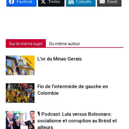
Facebook
Twitter
LinkedIn
Email
Sur le même sujet
Du même auteur
Abonné
L’or du Minas Gerais
Fin de l’intermède de gauche en
Colombie
🎙️ Podcast: Lula versus Bolsonaro:
socialisme et corruption au Brésil et
ailleurs