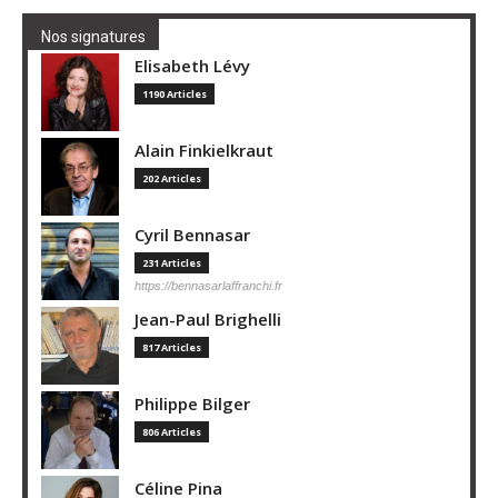
Nos signatures
Elisabeth Lévy
1190 Articles
Alain Finkielkraut
202 Articles
Cyril Bennasar
231 Articles
https://bennasarlaffranchi.fr
Jean-Paul Brighelli
817 Articles
Philippe Bilger
806 Articles
Céline Pina