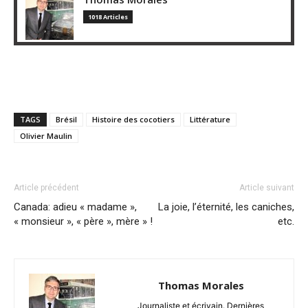
1018 Articles
TAGS
Brésil
Histoire des cocotiers
Littérature
Olivier Maulin
Article précédent
Article suivant
Canada: adieu « madame »,
La joie, l’éternité, les caniches,
« monsieur », « père », mère » !
etc.
Thomas Morales
Journaliste et écrivain. Dernières