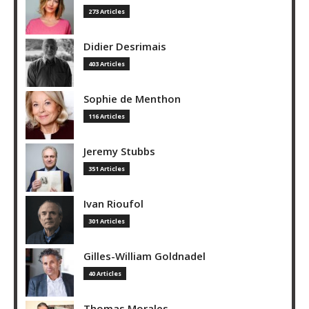
273 Articles
Didier Desrimais
403 Articles
Sophie de Menthon
116 Articles
Jeremy Stubbs
351 Articles
Ivan Rioufol
301 Articles
Gilles-William Goldnadel
40 Articles
Thomas Morales