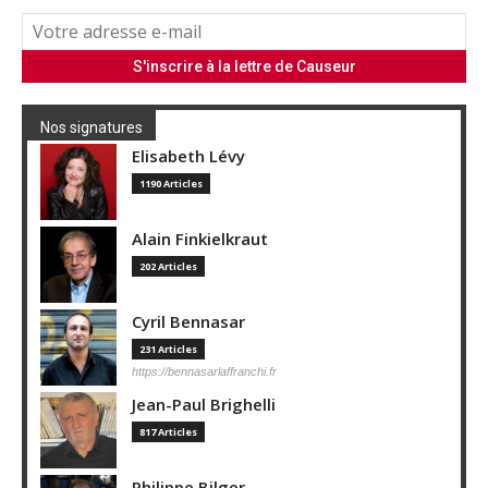
Nos signatures
Elisabeth Lévy
1190 Articles
Alain Finkielkraut
202 Articles
Cyril Bennasar
231 Articles
https://bennasarlaffranchi.fr
Jean-Paul Brighelli
817 Articles
Philippe Bilger