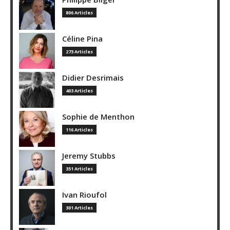
806 Articles
Céline Pina
273 Articles
Didier Desrimais
403 Articles
Sophie de Menthon
116 Articles
Jeremy Stubbs
351 Articles
Ivan Rioufol
301 Articles