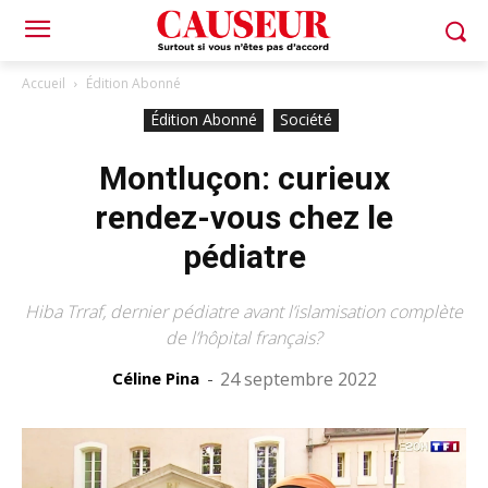
Accueil
Édition Abonné
Édition Abonné
Société
Montluçon: curieux
rendez-vous chez le
pédiatre
Hiba Trraf, dernier pédiatre avant l’islamisation complète
de l’hôpital français?
Céline Pina
-
24 septembre 2022