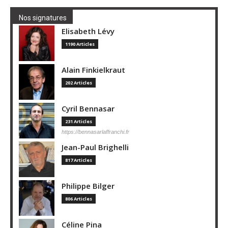
Nos signatures
Elisabeth Lévy
1190 Articles
Alain Finkielkraut
202 Articles
Cyril Bennasar
231 Articles
https://bennasarlaffranchi.fr
Jean-Paul Brighelli
817 Articles
Philippe Bilger
806 Articles
Céline Pina