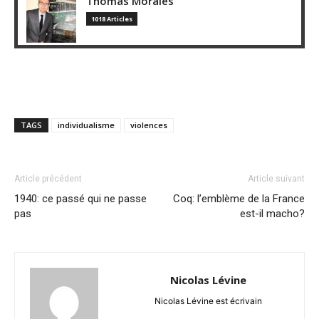
Thomas Morales
1018 Articles
TAGS
individualisme
violences
Article précédent
Article suivant
1940: ce passé qui ne passe
Coq: l’emblème de la France
pas
est-il macho?
Nicolas Lévine
Nicolas Lévine est écrivain