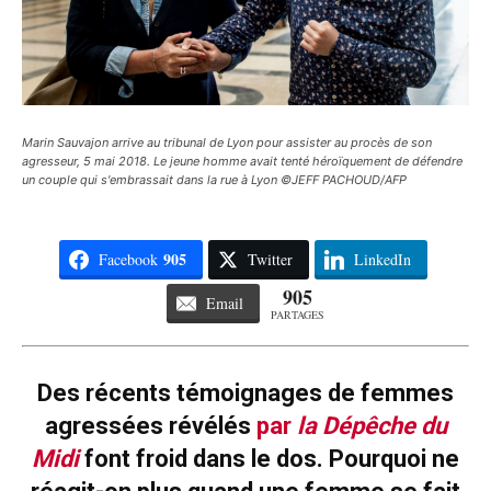
Marin Sauvajon arrive au tribunal de Lyon pour assister au procès de son
agresseur, 5 mai 2018. Le jeune homme avait tenté héroïquement de défendre
un couple qui s'embrassait dans la rue à Lyon ©JEFF PACHOUD/AFP
905
Facebook
Twitter
LinkedIn
905
Email
PARTAGES
Des récents témoignages de femmes
agressées révélés
par
la Dépêche du
Midi
font froid dans le dos. Pourquoi ne