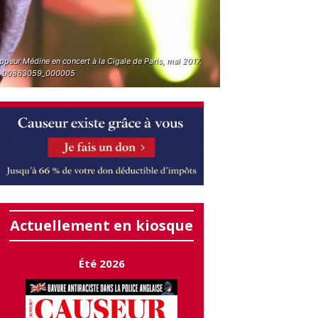
ppeur Médine en concert à la Cigale de Paris, mai 2017.
. 00863059_000005
Actuellement en kiosque
Été 2026