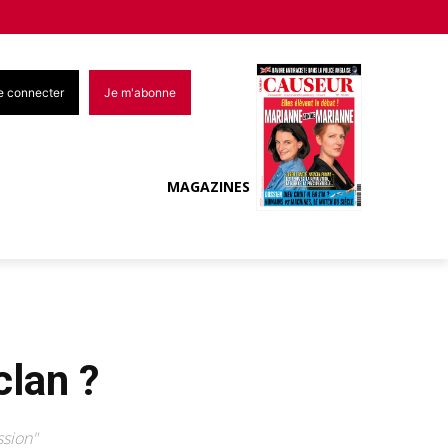
e connecter
Je m'abonne
MAGAZINES
clan ?
ssion"