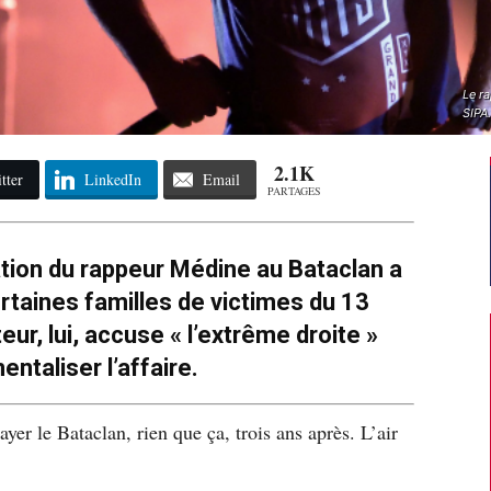
Le ra
SIPA
2.1K
tter
LinkedIn
Email
PARTAGES
ion du rappeur Médine au Bataclan a
rtaines familles de victimes du 13
r, lui, accuse « l’extrême droite »
entaliser l’affaire.
payer le Bataclan, rien que ça, trois ans après. L’air