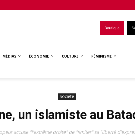
Boutique
S
MÉDIAS
ÉCONOMIE
CULTURE
FÉMINISME
?
Société
e, un islamiste au Bata
ppeur accuse "l'extrême droite" de "limiter" sa "liberté d'expre