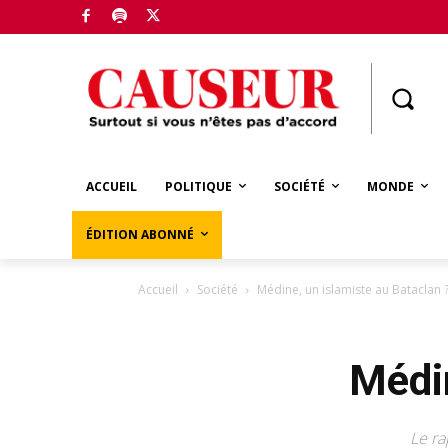
Boutique
ACCUEIL
POLITIQUE
SOCIÉTÉ
MONDE
ÉDITION ABONNÉ
Accueil
Société
Médine, un islamiste au Bataclan 
Médin
Le ra