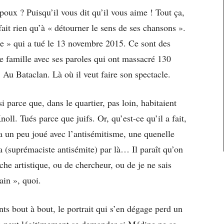
poux ? Puisqu’il vous dit qu’il vous aime ! Tout ça,
 fait rien qu’à « détourner le sens de ses chansons ».
te » qui a tué le 13 novembre 2015. Ce sont des
e famille avec ses paroles qui ont massacré 130
 Au Bataclan. Là où il veut faire son spectacle.
 parce que, dans le quartier, pas loin, habitaient
oll. Tués parce que juifs. Or, qu’est-ce qu’il a fait,
a un peu joué avec l’antisémitisme, une quenelle
 (suprémaciste antisémite) par là… Il paraît qu’on
he artistique, ou de chercheur, ou de je ne sais
rain », quoi.
s bout à bout, le portrait qui s’en dégage perd un
on peut légitimement se demander si Médine ne se