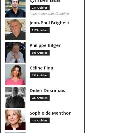
Cyril Bennasar
231 Articles
https://bennasarlaffranchi.fr
Jean-Paul Brighelli
817 Articles
Philippe Bilger
806 Articles
Céline Pina
273 Articles
Didier Desrimais
403 Articles
Sophie de Menthon
116 Articles