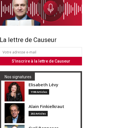
La lettre de Causeur
Nos signatures
Elisabeth Lévy
1190 Articles
Alain Finkielkraut
202 Articles