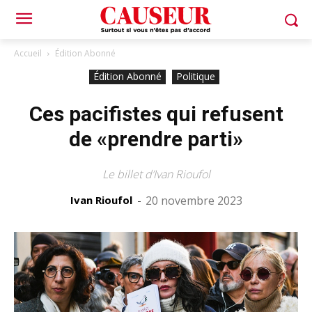
Accueil
Édition Abonné
Édition Abonné
Politique
Ces pacifistes qui refusent
de «prendre parti»
Le billet d’Ivan Rioufol
Ivan Rioufol
-
20 novembre 2023