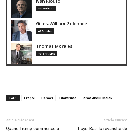
Ivan Rioufol
301 Articles
Gilles-William Goldnadel
40 Articles
Thomas Morales
1018 Articles
TAGS
Crépol
Hamas
Islamisme
Rima Abdul-Malak
Article précédent
Article suivant
Quand Trump commence à
Pays-Bas: la revanche de