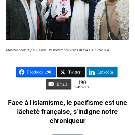
Marche pour la paix, Paris, 19 novembre 2023 © ISA HARSIN/SIPA
190
Facebook
Twitter
LinkedIn
190
Email
PARTAGES
Face à l’islamisme, le pacifisme est une
lâcheté française, s’indigne notre
chroniqueur