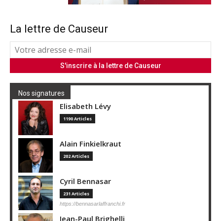
La lettre de Causeur
Nos signatures
Elisabeth Lévy
1190 Articles
Alain Finkielkraut
202 Articles
Cyril Bennasar
231 Articles
https://bennasarlaffranchi.fr
Jean-Paul Brighelli