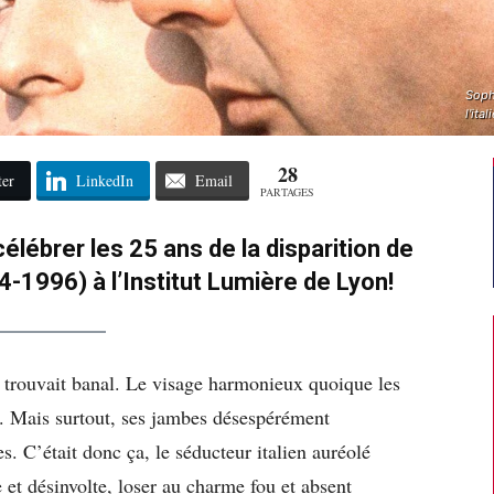
Soph
l'it
28
ter
LinkedIn
Email
PARTAGES
élébrer les 25 ans de la disparition de
-1996) à l’Institut Lumière de Lyon!
e trouvait banal. Le visage harmonieux quoique les
t. Mais surtout, ses jambes désespérément
. C’était donc ça, le séducteur italien auréolé
et désinvolte, loser au charme fou et absent