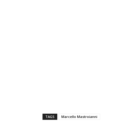
TAGS
Marcello Mastroianni