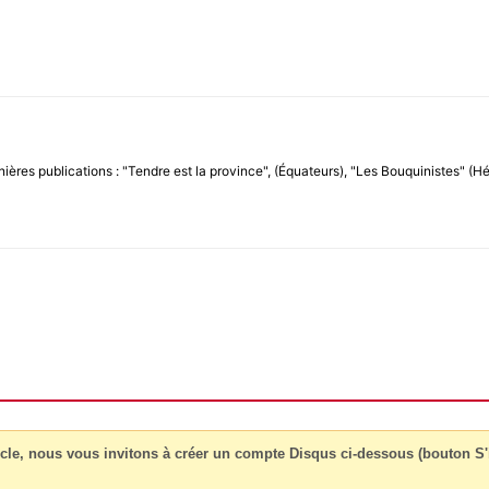
nières publications : "Tendre est la province", (Équateurs), "Les Bouquinistes" (Hé
cle, nous vous invitons à créer un compte Disqus ci-dessous (bouton S'i