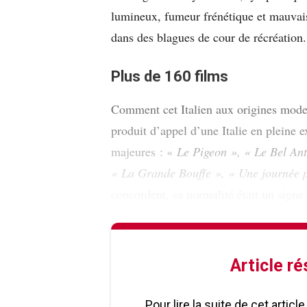
lumineux, fumeur frénétique et mauvais
dans des blagues de cour de récréation.
Plus de 160 films
Comment cet Italien aux origines modes
produit d’appel d’une Italie en pleine
majeures : «
Le Pigeon », « Le Bel Ant
« La Grande Bouffe », « Une journée p
concordent, sa normalité était un signe
Article r
Pour lire la suite de cet artic