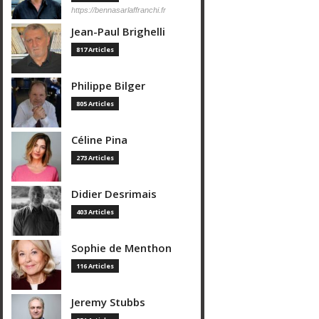
https://bennasarlaffranchi.fr
Jean-Paul Brighelli
817 Articles
Philippe Bilger
805 Articles
Céline Pina
273 Articles
Didier Desrimais
403 Articles
Sophie de Menthon
116 Articles
Jeremy Stubbs