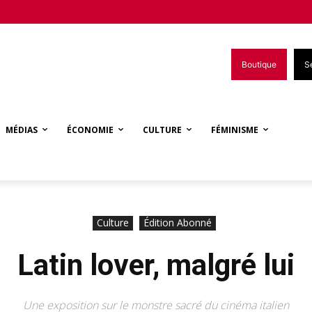
Boutique
S
MÉDIAS
ÉCONOMIE
CULTURE
FÉMINISME
Culture
Édition Abonné
Latin lover, malgré lui
Une exposition sur le monstre sacré du cinéma italien