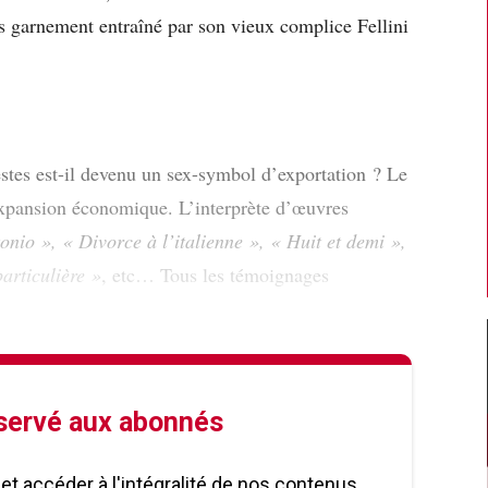
 garnement entraîné par son vieux complice Fellini
tes est-il devenu un sex-symbol d’exportation ? Le
 expansion économique. L’interprète d’œuvres
onio », « Divorce à l’italienne », « Huit et demi »,
articulière »
, etc… Tous les témoignages
éservé aux abonnés
le et accéder à l'intégralité de nos contenus