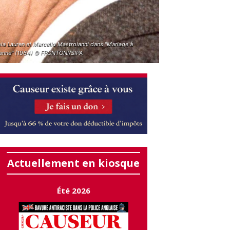
ia Lauren et Marcello Mastroianni dans "Mariage à
alienne" (1964) © FRONTONI/SIPA
Actuellement en kiosque
Été 2026