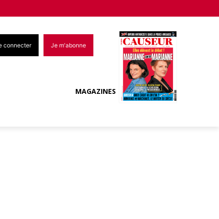
e connecter
Je m'abonne
MAGAZINES