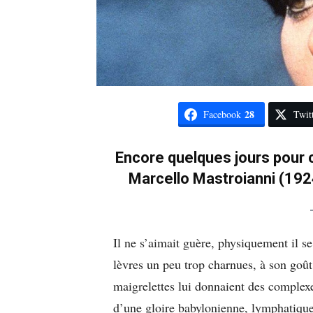
28
Facebook
Twit
Encore quelques jours pour c
Marcello Mastroianni (1924
Il ne s’aimait guère, physiquement il s
lèvres un peu trop charnues, à son goû
maigrelettes lui donnaient des complexes
d’une gloire babylonienne, lymphatique 