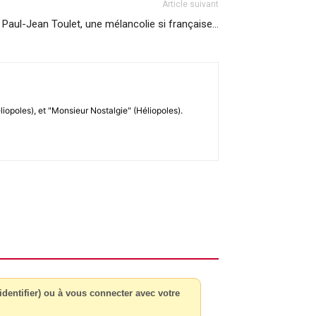
Article suivant
Paul-Jean Toulet, une mélancolie si française…
liopoles), et "Monsieur Nostalgie" (Héliopoles).
dentifier) ou à vous connecter avec votre