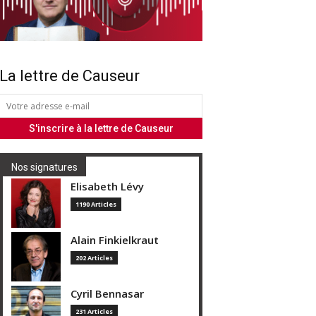
La lettre de Causeur
Nos signatures
Elisabeth Lévy
1190 Articles
Alain Finkielkraut
202 Articles
Cyril Bennasar
231 Articles