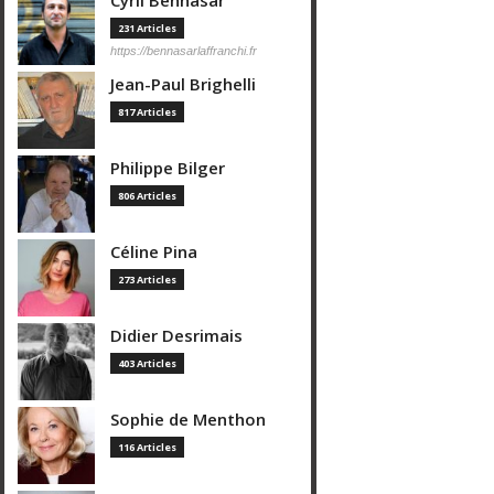
Cyril Bennasar
231 Articles
https://bennasarlaffranchi.fr
Jean-Paul Brighelli
817 Articles
Philippe Bilger
806 Articles
Céline Pina
273 Articles
Didier Desrimais
403 Articles
Sophie de Menthon
116 Articles