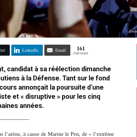
Emma
161
ter
LinkedIn
Email
PARTAGES
nt, candidat à sa réélection dimanche
utiens à la Défense. Tant sur le fond
scours annonçait la poursuite d’une
ste et « disruptive » pour les cinq
haines années.
ans l’arène, à cause de Marine le Pen, de « l’extrême