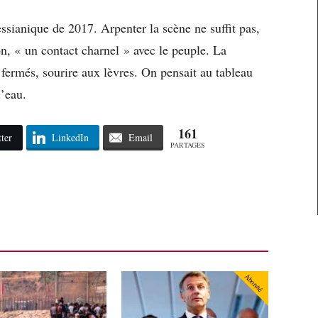
messianique de 2017. Arpenter la scène ne suffit pas,
on, « un contact charnel » avec le peuple. La
 fermés, sourire aux lèvres. On pensait au tableau
l’eau.
161
ter
LinkedIn
Email
PARTAGES
Abonné