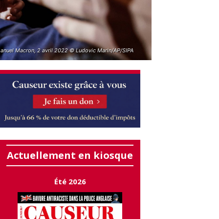
nuel Macron, 2 avril 2022 © Ludovic Marin/AP/SIPA
Actuellement en kiosque
Été 2026