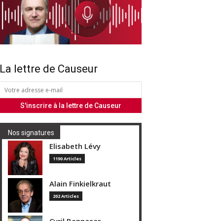
La lettre de Causeur
Nos signatures
Elisabeth Lévy
1190 Articles
Alain Finkielkraut
202 Articles