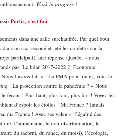
t enthousiasmant.
Work in progress
!
ussi:
Partis, c’est fini
sements dans une salle surchauffée. Par quel bout
dans un sac, secoué et jeté les confettis sur la
ojet participatif, une réponse ajustée, « nous
à grands pas. Le bilan 2017-2022 ? Economie,
 « Nous l’avons fait » ! La PMA pour toutes, vous la
king
! La protection contre la pandémie ? « Nous
le ferons ! Plus haut, plus loin, plus fort ! Voyez les
blent d’espoir les étoiles ! Ma France ? Jamais
ec ma France ! Avec ses valeurs, l’égalité des
 culture, l’humanisme, la non-discrimination, le
traire du racorni, du rance, du moisi), l’écologie,