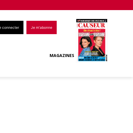
e connecter
Je m'abonne
MAGAZINES