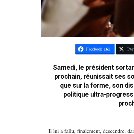
161
Facebook
Twit
Samedi, le président sorta
prochain, réunissait ses so
que sur la forme, son di
politique ultra-progressi
proc
Il lui a fallu, finalement, descendre, d