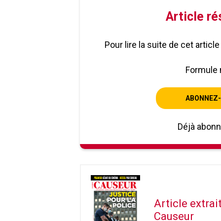
Article r
Pour lire la suite de cet artic
Formule 
ABONNEZ-
Déjà abon
Article extra
Causeur