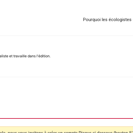
Pourquoi les écologistes
iste et travaille dans l'édition.
cle, nous vous invitons à créer un compte Disqus ci-dessous (bouton S'i