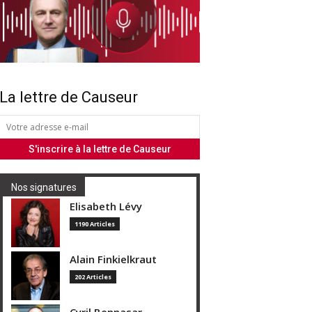
La lettre de Causeur
Nos signatures
Elisabeth Lévy
1190 Articles
Alain Finkielkraut
202 Articles