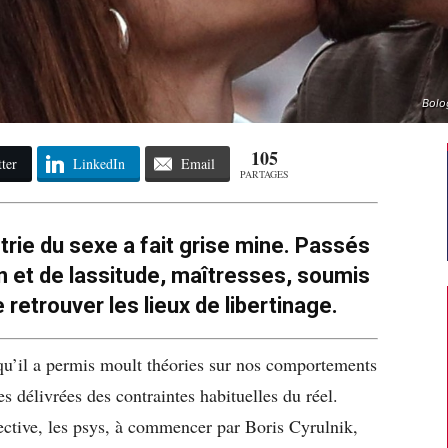
Bolog
105
ter
LinkedIn
Email
PARTAGES
trie du sexe a fait grise mine. Passés
n et de lassitude, maîtresses, soumis
 retrouver les lieux de libertinage.
qu’il a permis moult théories sur nos comportements
s délivrées des contraintes habituelles du réel.
fective, les psys, à commencer par Boris Cyrulnik,