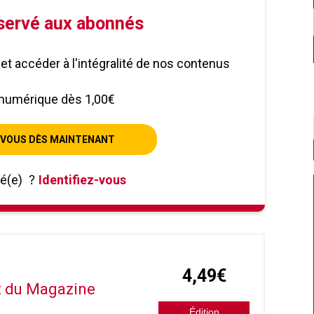
éservé aux abonnés
le et accéder à l'intégralité de nos contenus
numérique dès 1,00€
VOUS DÈS MAINTENANT
né(e)
?
Identifiez-vous
4,49€
it du Magazine
Édition