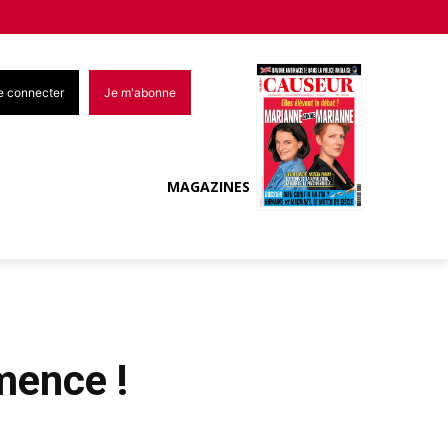
e connecter
Je m'abonne
MAGAZINES
mence !