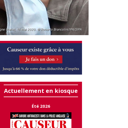
ne (Italie), 16 mai 2020. © Roberto Brancolini/IPA/SIPA
Actuellement en kiosque
Été 2026