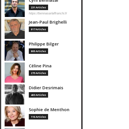
Cyril Bennasar
231 Articles
https://bennasarlaffranchi.fr
Jean-Paul Brighelli
817 Articles
Philippe Bilger
805 Articles
Céline Pina
273 Articles
Didier Desrimais
403 Articles
Sophie de Menthon
116 Articles