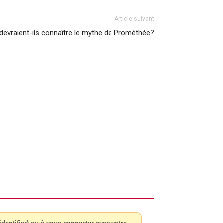
Article suivant
 devraient-ils connaître le mythe de Prométhée?
dentifier) ou à vous connecter avec votre