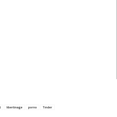
t
libertinage
porno
Tinder