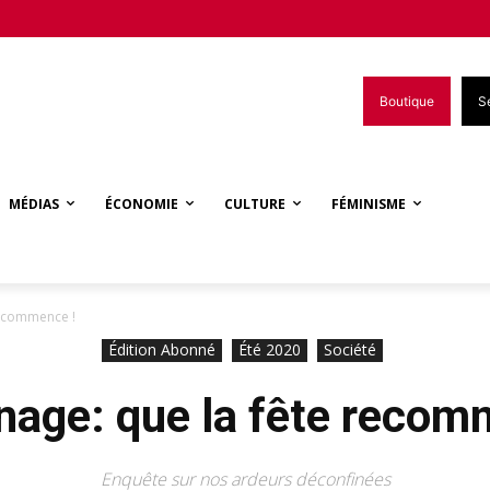
Boutique
S
MÉDIAS
ÉCONOMIE
CULTURE
FÉMINISME
recommence !
Édition Abonné
Été 2020
Société
inage: que la fête recom
Enquête sur nos ardeurs déconfinées