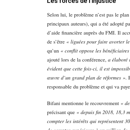
Les forces de l’injustice
Selon lui, le problème n’est pas le pla
principaux auteurs), qui a été adopté p
d’aide financière auprès du FMI.
Il ac
de s’être
« liguées pour faire avorter 
qu’un
« conflit oppose les bénéficiaire
ajouté lors de la conférence,
a élaboré 
évident que cette fois-ci, il est
impossib
œuvre d’un grand plan de réformes »
. 
responsable du problème et qui va pay
Bifani mentionne le recouvrement
« de
précisant que
« depuis fin 2018, 18,3 m
compter les intérêts qui représentent 30
de comptes supérieurs à un million de 