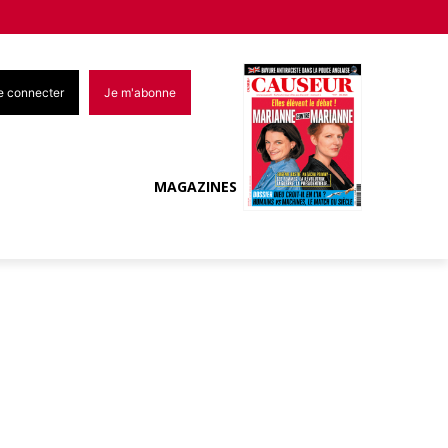
e connecter
Je m'abonne
MAGAZINES