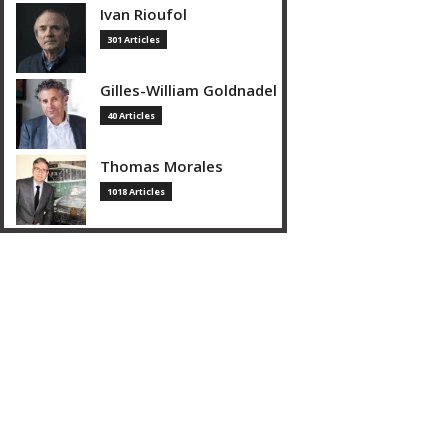
Ivan Rioufol
301 Articles
Gilles-William Goldnadel
40 Articles
Thomas Morales
1018 Articles