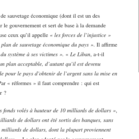
n de sauvetage économique (dont il est un des
ar le gouvernement et sert de base à la demande
cuse ceux qu’il appelle
« les forces de l’injustice »
le plan de sauvetage économique du pays »
.
Il affirme
s du système à ses victimes ».
«
Le Liban
, a-t-il
un plan acceptable, d’autant qu’il est devenu
le pour le pays d’obtenir de l’argent sans la mise en
Par « réformes » il faut comprendre : qui est
er ?
s fonds volés à hauteur de 10 milliards de dollars »
,
illiards de dollars ont été sortis des banques, sans
 milliards de dollars, dont la plupart proviennent
dollars »
. Le plan adopté par le gouvernement