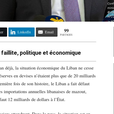
Confé
minis
© Ha
AP2
99
ter
LinkedIn
Email
PARTAGES
 faillite, politique et économique
 an déjà, la situation économique du Liban ne cesse
réserves en devises n’étaient plus que de 20 milliards
mière fois de son histoire, le Liban a fait défaut
les importations annuelles libanaises de mazout,
 faut 12 milliards de dollars à l’État.
ciers attendront. Dans le pays, la situation est en