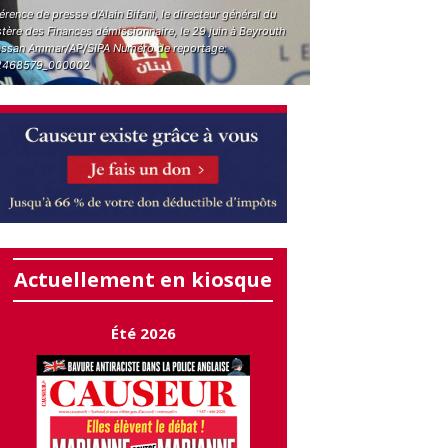
rence de presse d'Alain Bifani, le directeur général du
tère des Finances démissionnaire, le 29 juin à Beyrouth
ssan Ammar/AP/SIPA Numéro de reportage:
2468579_000002
Actuellement en kiosque
Été 2026