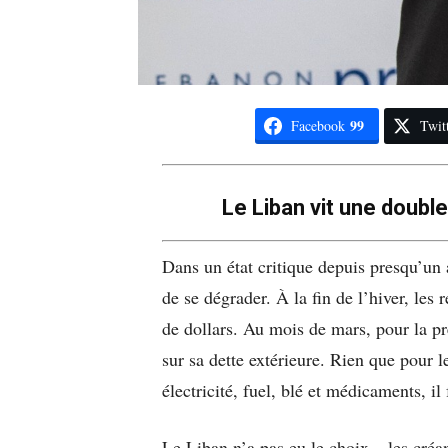
99
Facebook
Twit
Le Liban vit une double
Dans un état critique depuis presqu’un
de se dégrader. À la fin de l’hiver, les 
de dollars. Au mois de mars, pour la pre
sur sa dette extérieure. Rien que pour 
électricité, fuel, blé et médicaments, il
Le Liban n’a pas eu le choix – les créan