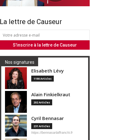
La lettre de Causeur
Nos signatures
Elisabeth Lévy
1190 Articles
Alain Finkielkraut
202 Articles
Cyril Bennasar
231 Articles
https://bennasarlaffranchi.fr