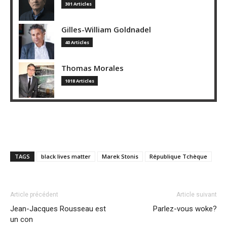
301 Articles
Gilles-William Goldnadel
40 Articles
Thomas Morales
1018 Articles
TAGS
black lives matter
Marek Stonis
République Tchèque
Article précédent
Article suivant
Jean-Jacques Rousseau est
Parlez-vous woke?
un con