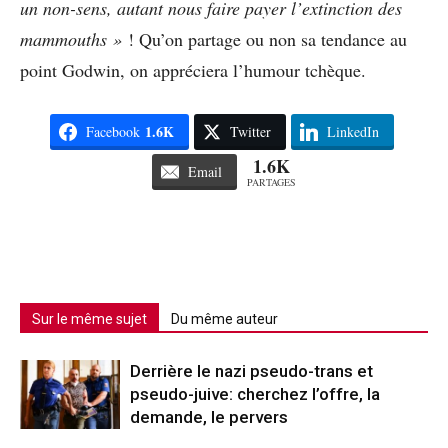
un non-sens, autant nous faire payer l’extinction des
mammouths »
! Qu’on partage ou non sa tendance au
point Godwin, on appréciera l’humour tchèque.
1.6K
Facebook
Twitter
LinkedIn
1.6K
Email
PARTAGES
Sur le même sujet
Du même auteur
Derrière le nazi pseudo-trans et
pseudo-juive: cherchez l’offre, la
demande, le pervers