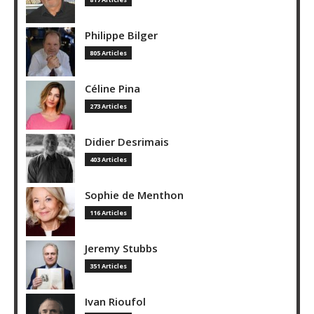
Philippe Bilger
805 Articles
Céline Pina
273 Articles
Didier Desrimais
403 Articles
Sophie de Menthon
116 Articles
Jeremy Stubbs
351 Articles
Ivan Rioufol