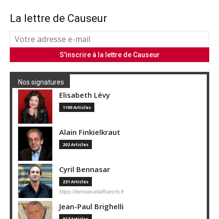
La lettre de Causeur
Nos signatures
Elisabeth Lévy
1190 Articles
Alain Finkielkraut
202 Articles
Cyril Bennasar
231 Articles
https://bennasarlaffranchi.fr
Jean-Paul Brighelli
817 Articles