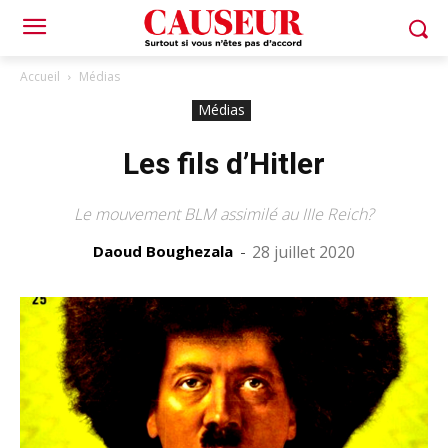
Accueil
Médias
Médias
Les fils d’Hitler
Le mouvement BLM assimilé au IIIe Reich?
Daoud Boughezala
-
28 juillet 2020