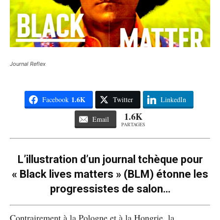
Journal Reflex
1.6K
Facebook
Twitter
LinkedIn
1.6K
Email
PARTAGES
L’illustration d’un journal tchèque pour
« Black lives matters » (BLM) étonne les
progressistes de salon…
Contrairement à la Pologne et à la Hongrie, la