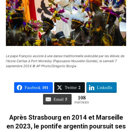
Le pape François assiste à une danse traditionnelle exécutée par les élèves de
l'école Caritas à Port Moresby (Papouasie-Nouvelle-Guinée), le samedi 7
septembre 2024 © AP Photo/Gregorio Borgia
101
2
Facebook
Twitter
LinkedIn
108
5
Email
PARTAGES
Après Strasbourg en 2014 et Marseille
en 2023, le pontife argentin poursuit ses