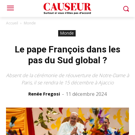
Accueil
Monde
Monde
Le pape François dans les
pas du Sud global ?
Absent de la cérémonie de réouverture de Notre-Dame à
Paris, il se rendra le 15 décembre à Ajaccio
Renée Fregosi
-
11 décembre 2024