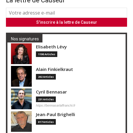
La lettre de Causeur
Nos signatures
Elisabeth Lévy
1190 Articles
Alain Finkielkraut
202 Articles
Cyril Bennasar
231 Articles
https://bennasarlaffranchi.fr
Jean-Paul Brighelli
817 Articles