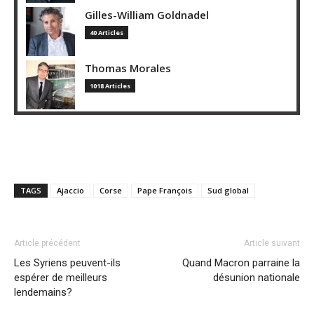
Gilles-William Goldnadel
40 Articles
Thomas Morales
1018 Articles
TAGS
Ajaccio
Corse
Pape François
Sud global
Article précédent
Article suivant
Les Syriens peuvent-ils
Quand Macron parraine la
espérer de meilleurs
désunion nationale
lendemains?