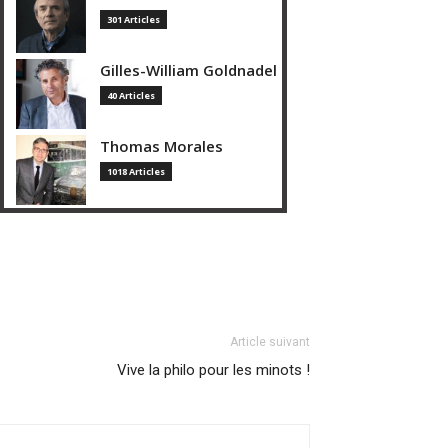
301 Articles
Gilles-William Goldnadel
40 Articles
Thomas Morales
1018 Articles
Article suivant
Vive la philo pour les minots !