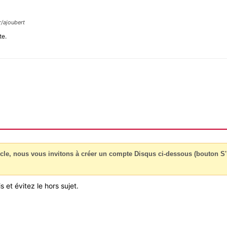
r/ajoubert
te.
cle, nous vous invitons à créer un compte Disqus ci-dessous (bouton S'i
 et évitez le hors sujet.