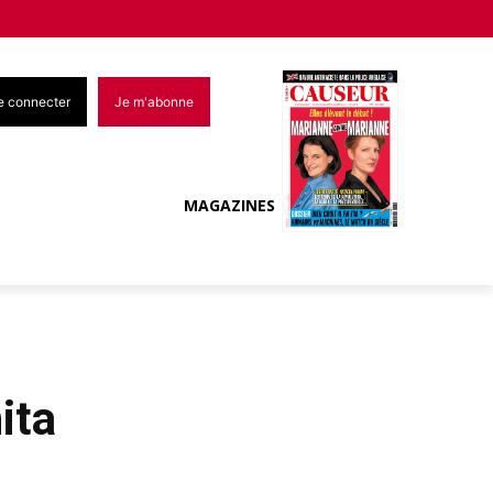
e connecter
Je m'abonne
MAGAZINES
ita