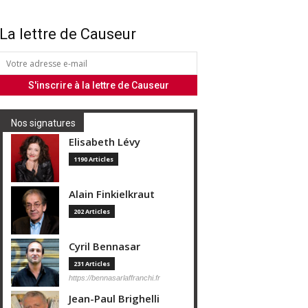
La lettre de Causeur
Nos signatures
Elisabeth Lévy
1190 Articles
Alain Finkielkraut
202 Articles
Cyril Bennasar
231 Articles
https://bennasarlaffranchi.fr
Jean-Paul Brighelli