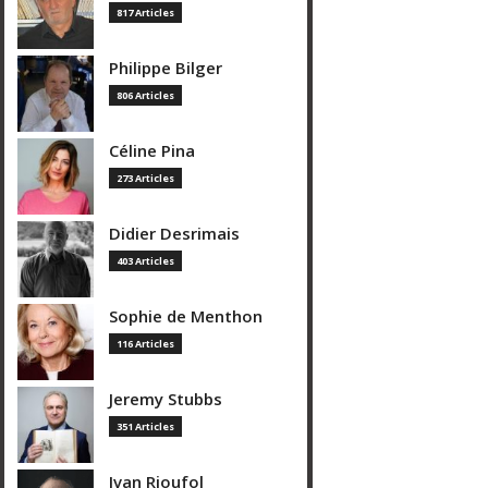
817 Articles
Philippe Bilger
806 Articles
Céline Pina
273 Articles
Didier Desrimais
403 Articles
Sophie de Menthon
116 Articles
Jeremy Stubbs
351 Articles
Ivan Rioufol