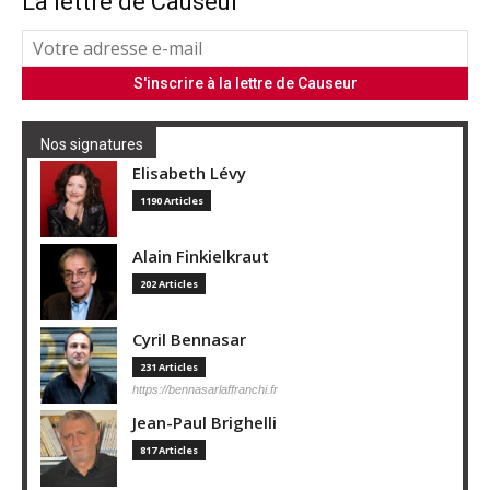
La lettre de Causeur
Nos signatures
Elisabeth Lévy
1190 Articles
Alain Finkielkraut
202 Articles
Cyril Bennasar
231 Articles
https://bennasarlaffranchi.fr
Jean-Paul Brighelli
817 Articles