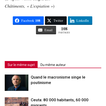
Châtiments, « L’expiation »
)
108
Facebook
Twitter
LinkedIn
108
Email
PARTAGES
Sur le même sujet
Du même auteur
Quand le macronisme singe le
poutinisme
Ceuta: 80 000 habitants, 60 000
migrants