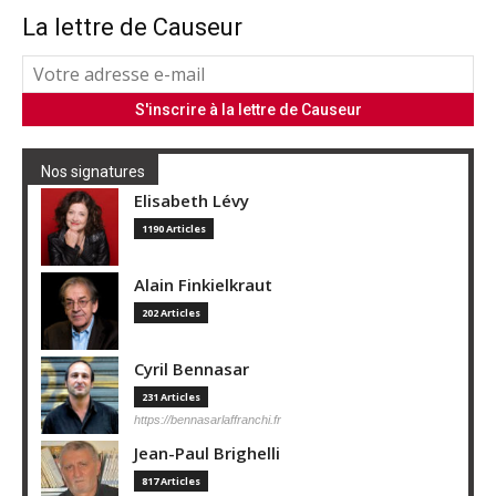
La lettre de Causeur
Nos signatures
Elisabeth Lévy
1190 Articles
Alain Finkielkraut
202 Articles
Cyril Bennasar
231 Articles
https://bennasarlaffranchi.fr
Jean-Paul Brighelli
817 Articles