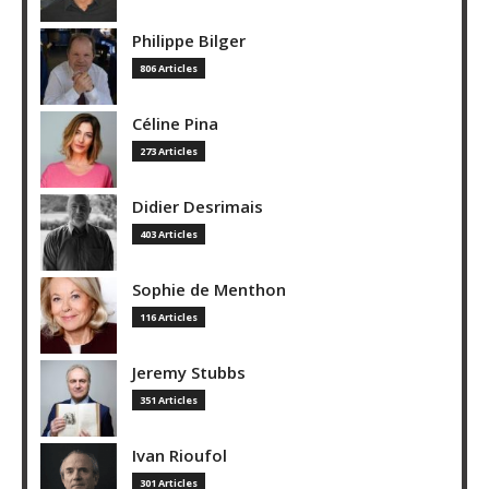
Philippe Bilger
806 Articles
Céline Pina
273 Articles
Didier Desrimais
403 Articles
Sophie de Menthon
116 Articles
Jeremy Stubbs
351 Articles
Ivan Rioufol
301 Articles