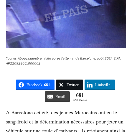
Younes Abouyaaqoub en fuite après l'attentat de Barcelone, août 2017. SIPA.
AP22092806_000002
681
Facebook
Twitter
LinkedIn
681
Email
PARTAGES
A Barcelone cet été, des jeunes Marocains ont eu le
sang-froid et la détermination nécessaires pour jeter un
véhicule sur une foule d’estivants. Ils rejoignent ainsi la