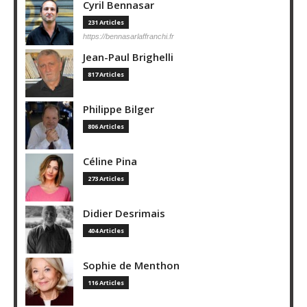
Cyril Bennasar
231 Articles
https://bennasarlaffranchi.fr
Jean-Paul Brighelli
817 Articles
Philippe Bilger
806 Articles
Céline Pina
273 Articles
Didier Desrimais
404 Articles
Sophie de Menthon
116 Articles