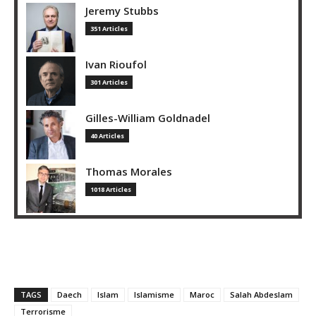
Jeremy Stubbs
351 Articles
Ivan Rioufol
301 Articles
Gilles-William Goldnadel
40 Articles
Thomas Morales
1018 Articles
TAGS
Daech
Islam
Islamisme
Maroc
Salah Abdeslam
Terrorisme