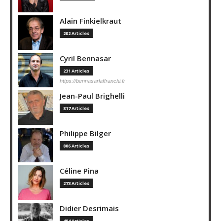
Alain Finkielkraut
202 Articles
Cyril Bennasar
231 Articles
https://bennasarlaffranchi.fr
Jean-Paul Brighelli
817 Articles
Philippe Bilger
806 Articles
Céline Pina
273 Articles
Didier Desrimais
404 Articles