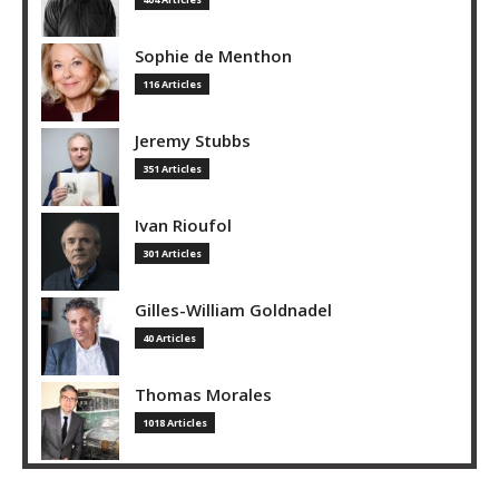
Sophie de Menthon
116 Articles
Jeremy Stubbs
351 Articles
Ivan Rioufol
301 Articles
Gilles-William Goldnadel
40 Articles
Thomas Morales
1018 Articles