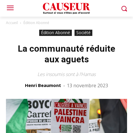
Accueil
Édition Abonné
Édition Abonné
Société
La communauté réduite
aux aguets
Les insoumis sont à l’Hamas
Henri Beaumont
-
13 novembre 2023