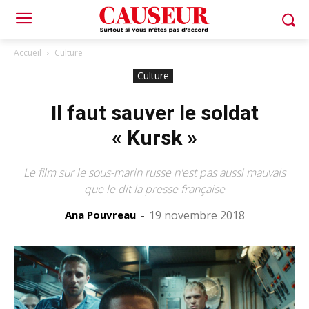
Accueil
Culture
Culture
Il faut sauver le soldat
« Kursk »
Le film sur le sous-marin russe n'est pas aussi mauvais
que le dit la presse française
Ana Pouvreau
-
19 novembre 2018