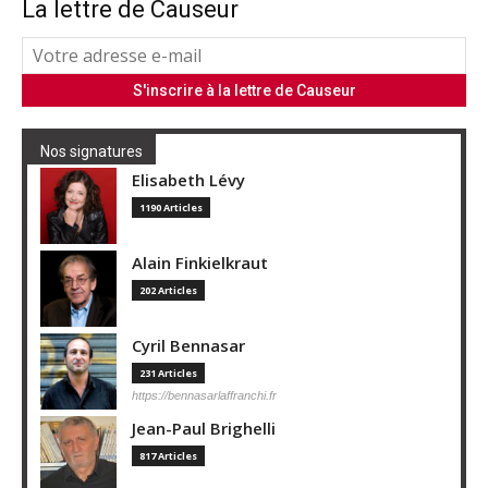
La lettre de Causeur
Nos signatures
Elisabeth Lévy
1190 Articles
Alain Finkielkraut
202 Articles
Cyril Bennasar
231 Articles
https://bennasarlaffranchi.fr
Jean-Paul Brighelli
817 Articles