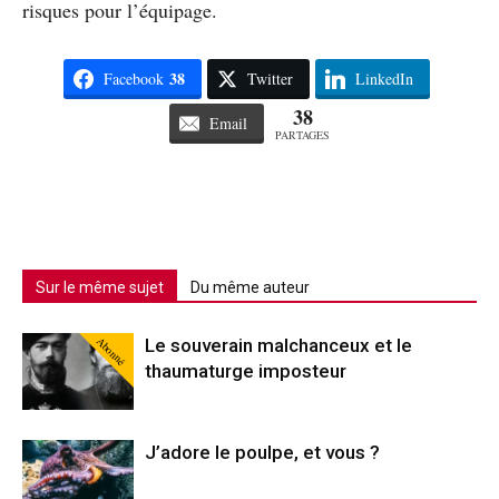
risques pour l’équipage.
38
Facebook
Twitter
LinkedIn
38
Email
PARTAGES
Sur le même sujet
Du même auteur
Abonné
Le souverain malchanceux et le
thaumaturge imposteur
J’adore le poulpe, et vous ?