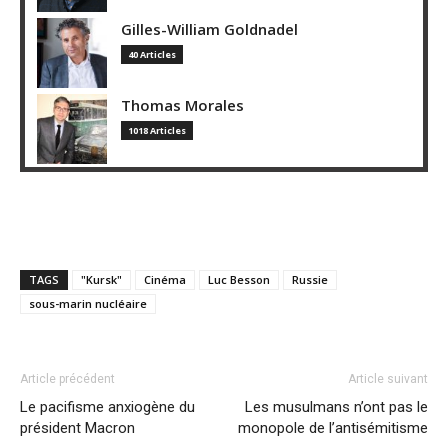
Gilles-William Goldnadel
40 Articles
Thomas Morales
1018 Articles
TAGS
"Kursk"
Cinéma
Luc Besson
Russie
sous-marin nucléaire
Article précédent
Article suivant
Le pacifisme anxiogène du
Les musulmans n’ont pas le
président Macron
monopole de l’antisémitisme