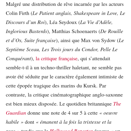
Malgré une distribution de rêve incarnée par les acteurs
Colin Firth (
Le Patient anglais, Shakespeare in Love, Le
Discours d’un Roi
), Léa Seydoux (
La Vie d’Adèle,
Inglorious Basterds
), Matthias Schoenaerts (
De Rouille
et d’Os, Suite française
), ainsi que Max von Sydow (
Le
Septième Sceau, Les Trois jours du Condor, Pelle Le
Conquérant
),
la critique française
, qui s’attendait
semble-t-il à un techno-thriller haletant, ne semble pas
avoir été séduite par le caractère également intimiste de
cette épopée tragique des marins du Kursk. Par
contraste, la critique cinématographique anglo-saxonne
est bien mieux disposée. Le quotidien britannique
The
Guardian
donne une note de 4 sur 5 à cette
« oeuvre
habile »
dont
« émanent à la fois la tristesse et la
rage »
tandis que le
Hollywood Reporter
évoque
« un