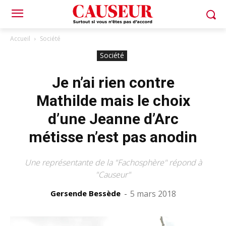
Accueil
Société
Société
Je n’ai rien contre
Mathilde mais le choix
d’une Jeanne d’Arc
métisse n’est pas anodin
Une représentante de la "Fachosphère" répond à
"Causeur"
Gersende Bessède
-
5 mars 2018