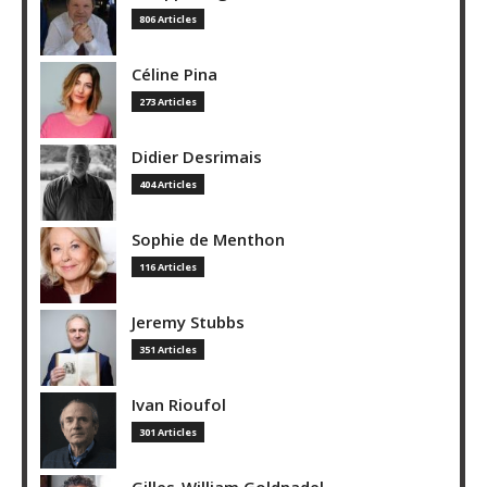
806 Articles
Céline Pina
273 Articles
Didier Desrimais
404 Articles
Sophie de Menthon
116 Articles
Jeremy Stubbs
351 Articles
Ivan Rioufol
301 Articles