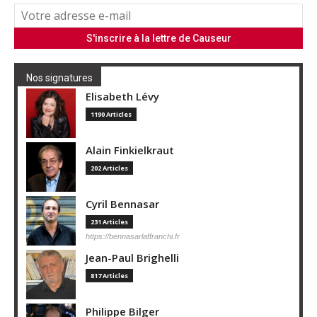
Nos signatures
Elisabeth Lévy
1190 Articles
Alain Finkielkraut
202 Articles
Cyril Bennasar
231 Articles
https://bennasarlaffranchi.fr
Jean-Paul Brighelli
817 Articles
Philippe Bilger