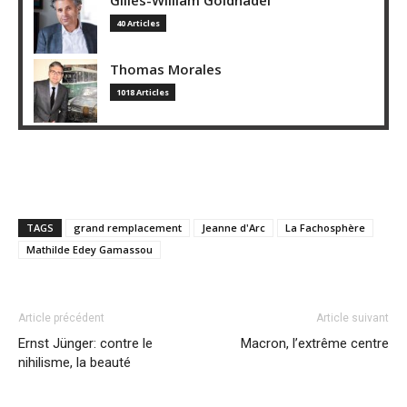
Gilles-William Goldnadel
40 Articles
Thomas Morales
1018 Articles
TAGS
grand remplacement
Jeanne d'Arc
La Fachosphère
Mathilde Edey Gamassou
Article précédent
Article suivant
Ernst Jünger: contre le
Macron, l’extrême centre
nihilisme, la beauté