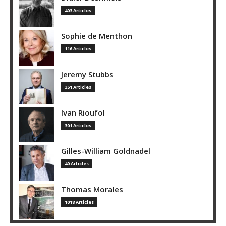
403 Articles
Sophie de Menthon
116 Articles
Jeremy Stubbs
351 Articles
Ivan Rioufol
301 Articles
Gilles-William Goldnadel
40 Articles
Thomas Morales
1018 Articles