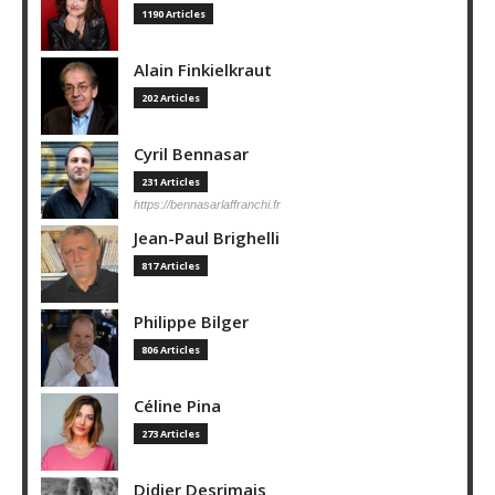
1190 Articles
Alain Finkielkraut
202 Articles
Cyril Bennasar
231 Articles
https://bennasarlaffranchi.fr
Jean-Paul Brighelli
817 Articles
Philippe Bilger
806 Articles
Céline Pina
273 Articles
Didier Desrimais