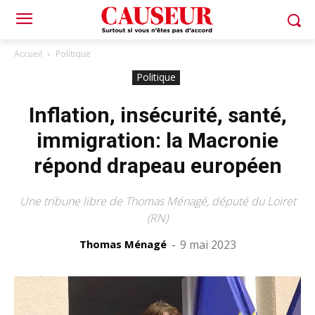
Accueil
Politique
Politique
Inflation, insécurité, santé,
immigration: la Macronie
répond drapeau européen
Une tribune libre de Thomas Ménagé, député du Loiret
(RN)
Thomas Ménagé
-
9 mai 2023