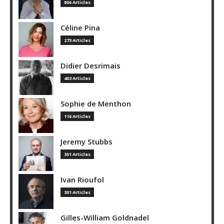
806 Articles
Céline Pina
273 Articles
Didier Desrimais
403 Articles
Sophie de Menthon
116 Articles
Jeremy Stubbs
351 Articles
Ivan Rioufol
301 Articles
Gilles-William Goldnadel