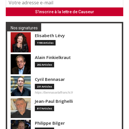
Nos signatures
Elisabeth Lévy
1190 Articles
Alain Finkielkraut
202 Articles
Cyril Bennasar
231 Articles
https://bennasarlaffranchi.fr
Jean-Paul Brighelli
817 Articles
Philippe Bilger