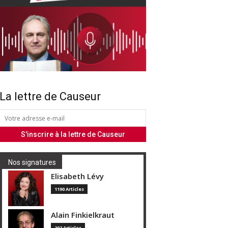
La lettre de Causeur
Nos signatures
Elisabeth Lévy
1190 Articles
Alain Finkielkraut
202 Articles