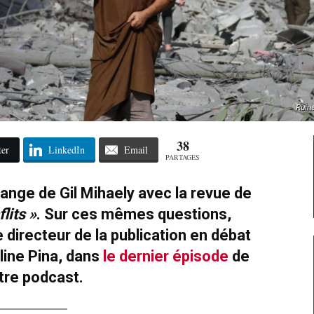
Ruin
38
ter
LinkedIn
Email
PARTAGES
hange de Gil Mihaely avec la revue de
lits »
. Sur ces mêmes questions,
directeur de la publication en débat
ine Pina, dans
le dernier épisode
de
tre podcast.