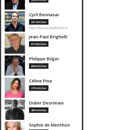
Cyril Bennasar
231 Articles
https://bennasarlaffranchi.fr
Jean-Paul Brighelli
817 Articles
Philippe Bilger
806 Articles
Céline Pina
273 Articles
Didier Desrimais
403 Articles
Sophie de Menthon