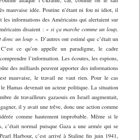
Poutine attaque l’Ukraine, car, comme on le sait
ès mauvaise idée. Poutine n’étant ni fou ni idiot, il
nt les informations des Américains qui alertaient sur
méricains disaient :
« si ça marche comme un loup,
st donc un loup ».
D’autres ont estimé que c’était un
. C’est ce qu’on appelle un paradigme, le cadre
 comprendre l’information. Les écoutes, les espions,
oûte des milliards peuvent apporter des informations
n est mauvaise, le travail ne vaut rien. Pour le cas
ue le Hamas devenait un acteur politique. La situation
mbre de travailleurs gazaouis en Israël augmentait,
gagner, il y avait une trêve, donc une action comme
nsidérée comme hautement improbable. Même si le
s, c’était normal puisque Gaza a une armée qui se
Pearl Harbour, c’est arrivé à Staline fin juin 1941,