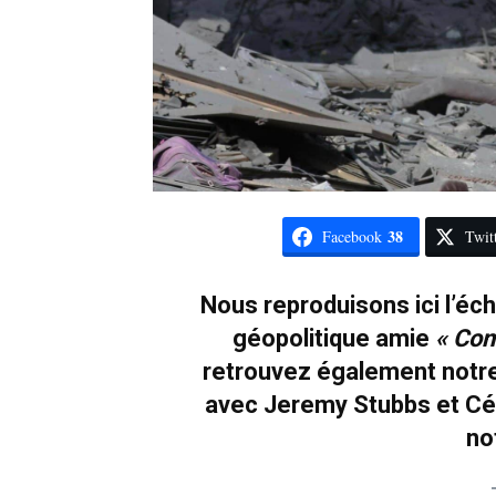
38
Facebook
Twit
Nous reproduisons ici l’éc
géopolitique amie
« Conf
retrouvez également notre 
avec Jeremy Stubbs et Cél
no