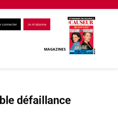
e connecter
Je m'abonne
MAGAZINES
ble défaillance