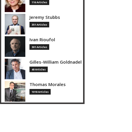
116 Articles
Jeremy Stubbs
351 Articles
Ivan Rioufol
301 Articles
Gilles-William Goldnadel
40 Articles
Thomas Morales
1018 Articles