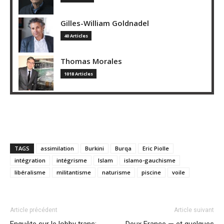
Gilles-William Goldnadel
40 Articles
Thomas Morales
1018 Articles
TAGS
assimilation
Burkini
Burqa
Eric Piolle
intégration
intégrisme
Islam
islamo-gauchisme
libéralisme
militantisme
naturisme
piscine
voile
Article précédent
Article suivant
Enquête sur le lobby trans:
Deux France — et quelques