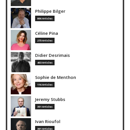
Philippe Bilger
806 Articles
Céline Pina
273 Articles
Didier Desrimais
403 Articles
Sophie de Menthon
116 Articles
Jeremy Stubbs
351 Articles
Ivan Rioufol
301 Articles