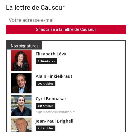
La lettre de Causeur
Nos signatures
Elisabeth Lévy
1190 Articles
Alain Finkielkraut
202 Articles
Cyril Bennasar
231 Articles
https://bennasarlaffranchi.fr
Jean-Paul Brighelli
817 Articles