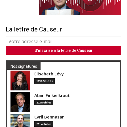
La lettre de Causeur
Nos signatures
Elisabeth Lévy
1190 Articles
Alain Finkielkraut
202 Articles
Cyril Bennasar
231 Articles