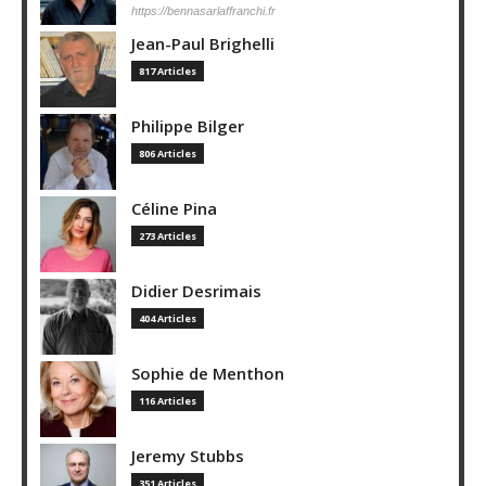
https://bennasarlaffranchi.fr
Jean-Paul Brighelli
817 Articles
Philippe Bilger
806 Articles
Céline Pina
273 Articles
Didier Desrimais
404 Articles
Sophie de Menthon
116 Articles
Jeremy Stubbs
351 Articles