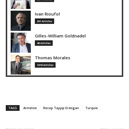
Ivan Rioufol
301 Articles
Gilles-William Goldnadel
40 Articles
Thomas Morales
1018 Articles
TAGS
Arménie
Recep Tayyip Erdogan
Turquie