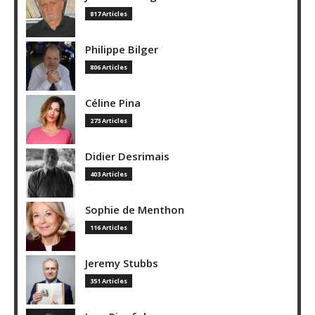
817 Articles
Philippe Bilger
806 Articles
Céline Pina
273 Articles
Didier Desrimais
403 Articles
Sophie de Menthon
116 Articles
Jeremy Stubbs
351 Articles