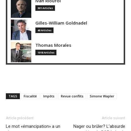
Ivan Rioufol
301 Articles
Gilles-William Goldnadel
40 Articles
Thomas Morales
1018 Articles
TAGS
Fiscalité
Impôts
Revue conflits
Simone Wapler
Article précédent
Article suivant
Le mot «émancipation» a un
Nager ou brûler? L’absurde