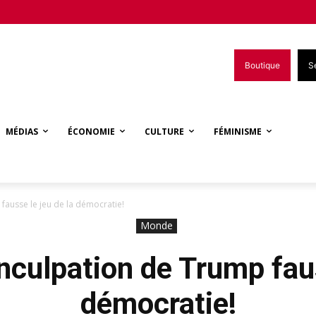
Boutique
S
MÉDIAS
ÉCONOMIE
CULTURE
FÉMINISME
p fausse le jeu de la démocratie!
Monde
inculpation de Trump fau
démocratie!