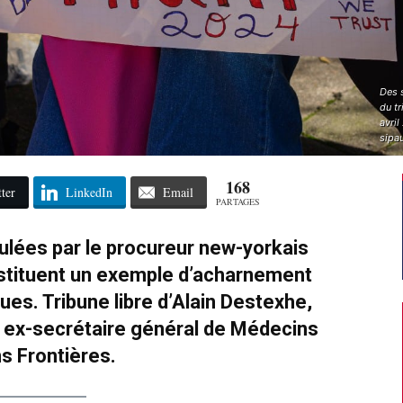
Des 
du tr
avri
sipa
168
ter
LinkedIn
Email
PARTAGES
lées par le procureur new-yorkais
nstituent un exemple d’acharnement
iques. Tribune libre d’Alain Destexhe,
 ex-secrétaire général de Médecins
s Frontières.