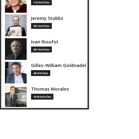
116 Articles
Jeremy Stubbs
351 Articles
Ivan Rioufol
301 Articles
Gilles-William Goldnadel
40 Articles
Thomas Morales
1018 Articles