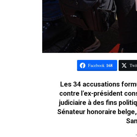
168
Facebook
Twit
Les 34 accusations formu
contre l’ex-président co
judiciaire à des fins polit
Sénateur honoraire belge,
San