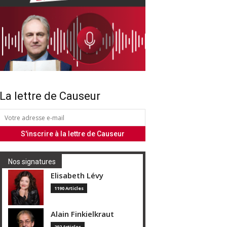
La lettre de Causeur
Nos signatures
Elisabeth Lévy
1190 Articles
Alain Finkielkraut
202 Articles