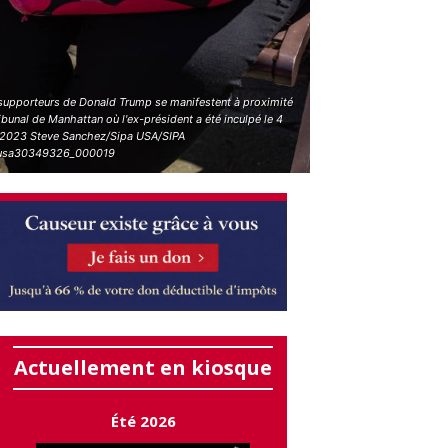
supporteurs de Donald Trump se manifestent à proximité
ibunal de Manhattan où l'ex-président a été inculpé le 4
l 2023 Steve Sanchez/Sipa USA/SIPA
usa30349326_000019
Actuellement en kiosque
Été 2026