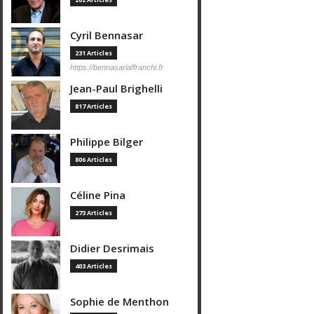
Cyril Bennasar
231 Articles
https://bennasarlaffranchi.fr
Jean-Paul Brighelli
817 Articles
Philippe Bilger
806 Articles
Céline Pina
273 Articles
Didier Desrimais
403 Articles
Sophie de Menthon