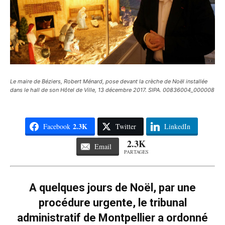
Le maire de Béziers, Robert Ménard, pose devant la crèche de Noël installée
dans le hall de son Hôtel de Ville, 13 décembre 2017. SIPA. 00836004_000008
2.3K
Facebook
Twitter
LinkedIn
2.3K
Email
PARTAGES
A quelques jours de Noël, par une
procédure urgente, le tribunal
administratif de Montpellier a ordonné