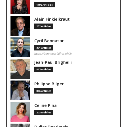
1190 Articles
Alain Finkielkraut
202 Articles
Cyril Bennasar
231 Articles
https://bennasarlaffranchi.fr
Jean-Paul Brighelli
817 Articles
Philippe Bilger
806 Articles
Céline Pina
273 Articles
Didier Desrimais