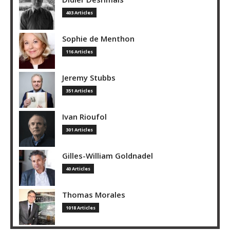
403 Articles
Sophie de Menthon
116 Articles
Jeremy Stubbs
351 Articles
Ivan Rioufol
301 Articles
Gilles-William Goldnadel
40 Articles
Thomas Morales
1018 Articles